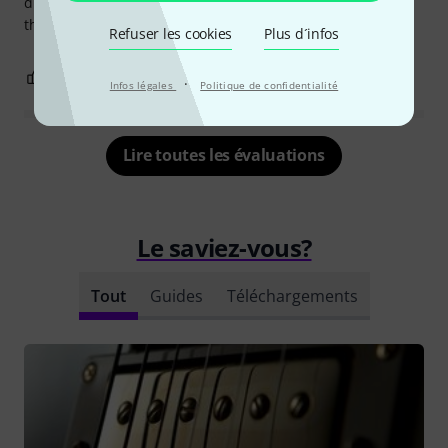
different. I can recommend it to someone who wants to
thicken it's Strat sound.
Refuser les cookies
Plus d´infos
0
0
SIGNALER L'ÉVALUATION
·
Infos légales
Politique de confidentialité
Lire toutes les évaluations
Le saviez-vous?
Tout
Guides
Téléchargements