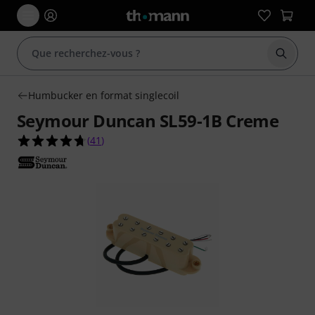
Démarr
Humbucker en format singlecoil
Seymour Duncan SL59-1B Creme
4.7 étoiles sur 5 d'après 41 évaluations clients
(
41
)