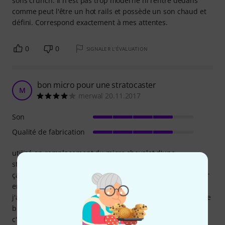
sons crunch. Il n'est pas trop moderne ni rentre dedans
comme peut l'être un hot rails et possède un son chaud et
défini. Correspond exactement à mes attentes.
0
0
SIGNALER L'ÉVALUATION
bon micro pour une stratocaster
M
merwal 20.11.2017
Son
Qualité de fabrication
utilisé en remplacement du micro chevalet d'une
stratocaster classic vibe !
ça change tout , j'y ai mis avec un mini switch pour l'utiliser
en série/simple/paralléle !
j'aime les trois positions bien différentes, en série ça envoie
bien en Crunch !
c'est pas encore le son d'un vrai double mais on s'en