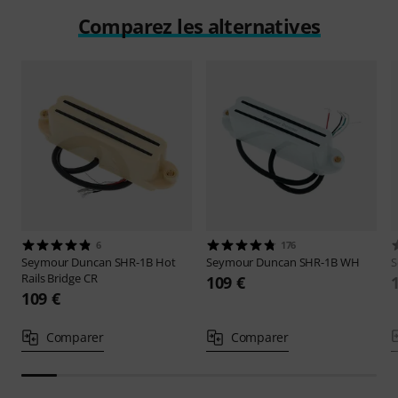
Comparez les alternatives
6
176
Seymour Duncan
SHR-1B Hot
Seymour Duncan
SHR-1B WH
S
Rails Bridge CR
109 €
109 €
Comparer
Comparer