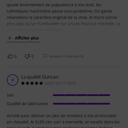
ajoute énormément de polyvalence à ma strat, les
rythmiques hard/métal passe sans problème. On garde
néanmoins le caractère original de la strat, le micro sonne
plus aigu qu'un humbucker sur un Les Paul par exemple. La
position n°4 sonne également
Afficher plus
0
0
SIGNALER L'ÉVALUATION
La qualité Duncan.
V
Val21 24.11.2019
Son
Qualité de fabrication
Acheté pour donner un peu de mordant à ma stratocaster
en chevalet, le SL59 s'en sort à merveille, et excelle dans les