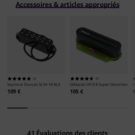
Accessoires & articles appropriés
34
47
Seymour Duncan
SL59-1B BLK
DiMarzio
DP318 Super Distortion
109 €
105 €
41
Évaluations des clients