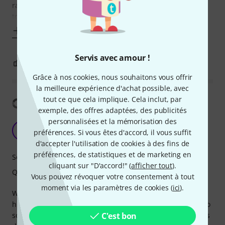
rapproche bien.
toujours un super service de
Afficher plus
Servis avec amour !
0
0
SIGNALER L'ÉVALUATION
Grâce à nos cookies, nous souhaitons vous offrir
la meilleure expérience d'achat possible, avec
tout ce que cela implique. Cela inclut, par
Afficher la traduction
exemple, des offres adaptées, des publicités
personnalisées et la mémorisation des
Nice pickup
L
préférences. Si vous êtes d'accord, il vous suffit
laurentium 18.11.2020
d'accepter l'utilisation de cookies à des fins de
préférences, de statistiques et de marketing en
Son
cliquant sur "D'accord!" (
afficher tout
).
Qualité de fabrication
Vous pouvez révoquer votre consentement à tout
moment via les paramètres de cookies (
ici
).
What can I say, it's a good quality single coil sized
humbucker, from a really good brand. Just don't expect it to
sound like a full sized humbucker in a LP type of guitar. It is
C'est bon