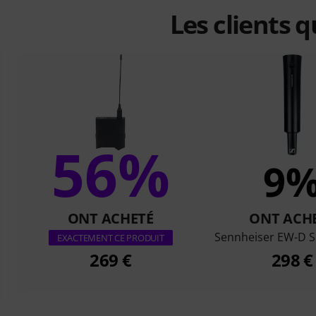
Les clients 
56%
9
ONT ACHETÉ
ONT ACH
Sennheiser EW-D 
EXACTEMENT CE PRODUIT
269 €
298 €