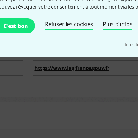
pouvez révoquer votre consentement à tout moment via les p
6 Mhz @ 0 mW EIRP
470 MHz – 694 Mhz
Refuser les cookies
Plus d´infos
C'est bon
Libre
Infos 
male
82
mW EIRP (
50
mW ERP)
https://www.legifrance.gouv.fr