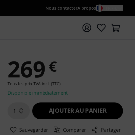
Nous contacter
A propos
FR / €
rrer la recherche avec le terme de recherche {searchTerm
269
€
Tous les prix TVA incl. (TTC)
Disponible immédiatement
AJOUTER AU PANIER
1
Sauvegarder
Comparer
Partager