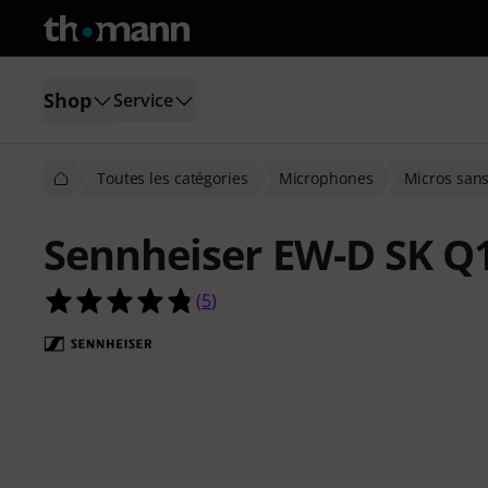
Shop
Service
Toutes les catégories
Microphones
Micros sans 
Sennheiser EW-D SK Q
4.8 étoiles sur 5 d'après 5 évaluatio
(
5
)