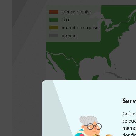
Licence requise
Libre
Inscription requise
Inconnu
Serv
Grâce 
ce que
France
mémori
des fi