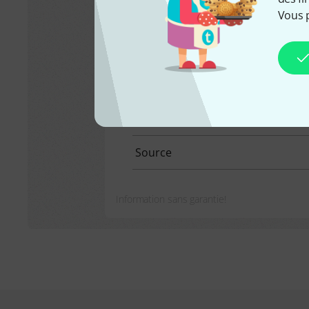
Vous 
Produit sélectionné:
470 Mhz - 52
Bande de fréquences
Licence
Puissance de transmission maxi
Source
Information sans garantie!