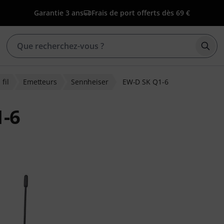
Garantie 3 ans
Frais de port offerts dès 69 €
Déma
fil
Emetteurs
Sennheiser
EW-D SK Q1-6
1-6
ns clients