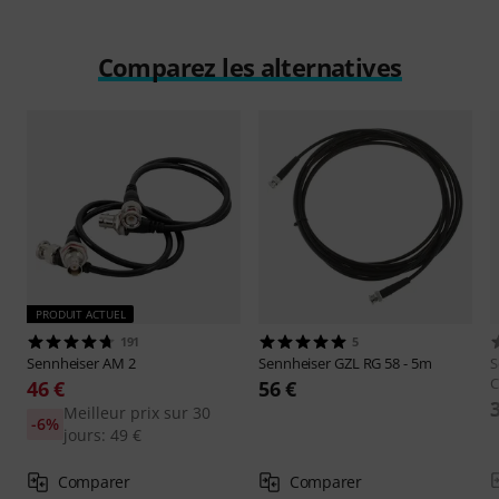
Comparez les alternatives
PRODUIT ACTUEL
191
5
Sennheiser
AM 2
Sennheiser
GZL RG 58 - 5m
S
C
46 €
56 €
Meilleur prix sur 30
-6%
jours: 49 €
Comparer
Comparer