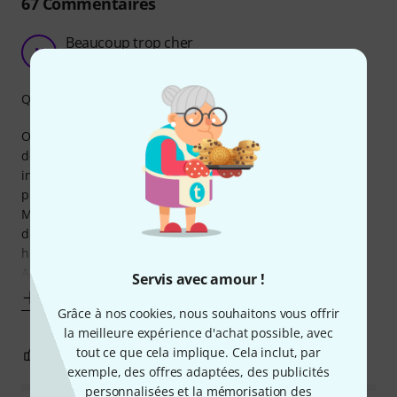
67
Commentaires
Beaucoup trop cher
N
Nicolas316 01.01.2022
Qualité de fabrication
Oui la qualité Sennheiser, oui le fait de trouver des pièces
détachée... Mais la, non. C'est juste abuser de ne pas
inclure un câble pour deporter l'antenne dans un IEM a
plus de 600€.
Mon conseil : si vous le pouvez, achetez plutot un rack
d'antenne comme ca <a class="article link"
href="thomann_antennenumsetzter.htm">Thomann 19"
Antenna Rackmount
Servis avec amour !
Afficher plus
Grâce à nos cookies, nous souhaitons vous offrir
la meilleure expérience d'achat possible, avec
tout ce que cela implique. Cela inclut, par
2
0
SIGNALER L'ÉVALUATION
exemple, des offres adaptées, des publicités
personnalisées et la mémorisation des