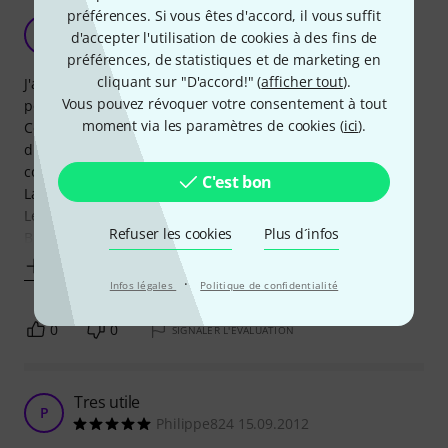
préférences. Si vous êtes d'accord, il vous suffit
eval pour SENNHEISER AM 2
YB
d'accepter l'utilisation de cookies à des fins de
Yann B. 19.05.2011
préférences, de statistiques et de marketing en
cliquant sur "D'accord!" (
afficher tout
).
J'ai commandé les cordons d'antenne SENNHEISER AM 2
Vous pouvez révoquer votre consentement à tout
pour la mise en rack des récepteurs de skm 5000.
moment via les paramètres de cookies (
ici
).
Ces cordons m'ont permis de déporter les fixations
d'antennes en façade de mon rack thomann 10 unités
commandé en même temps.
C'est bon
La longueur est idéale et la fabrication exemplaire.
Le câble est muni d'une BNC 50 Ohms d'un côté et d'une
Refuser les cookies
Plus d´infos
BNC femelle 50 Ohms à
Afficher plus
·
Infos légales
Politique de confidentialité
0
0
SIGNALER L'ÉVALUATION
Tres utile
P
Philippe824 15.09.2012