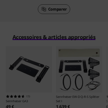
Comparer
Accessoires & articles appropriés
173
Sennheiser
EW-D Q-R-S Splitter
Sennheiser
GA3
Set I
S
49 €
1.639 €