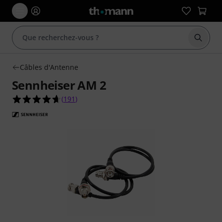
Démarr
Câbles d'Antenne
Sennheiser AM 2
4.7 étoiles sur 5 d'après 191 évaluations clients
(
191
)