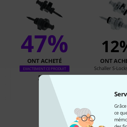
47%
12
ONT ACHETÉ
ONT ACH
Schaller S-Loc
EXACTEMENT CE PRODUIT
29 €
24,60 
Serv
Grâce 
ce que
mémori
des fi