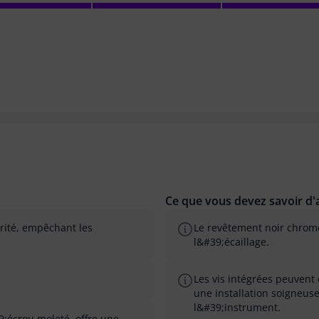
Ce que vous devez savoir d'a
urité, empêchant les
Le revêtement noir chromé 
l&#39;écaillage.
Les vis intégrées peuvent 
une installation soigneus
l&#39;instrument.
9;écrou moleté, offre une