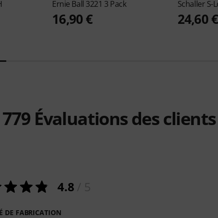
H
Ernie Ball
3221 3 Pack
Schaller
S-L
16,90 €
24,60 
779
Évaluations des clients
4.8
/ 5
É DE FABRICATION