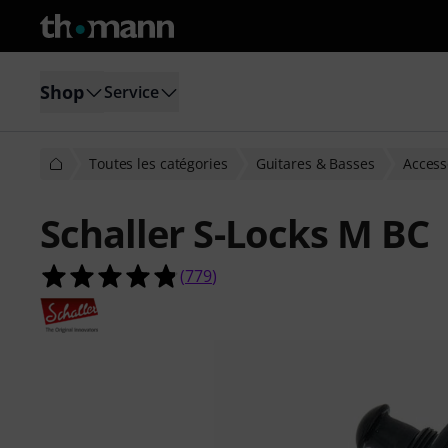
Shop
Service
Toutes les catégories
Guitares & Basses
Access
Schaller S-Locks M BC
4.8 étoiles sur 5 d'après 779 évaluat
(
779
)