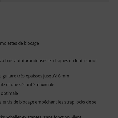
 molettes de blocage
 à bois autotaraudeuses et disques en feutre pour
e guitare très épaisses jusqu'à 6 mm
le et une sécurité maximale
 optimale
s et vis de blocage empêchant les strap locks de se
s Schaller existantes (sans fonction Silent)