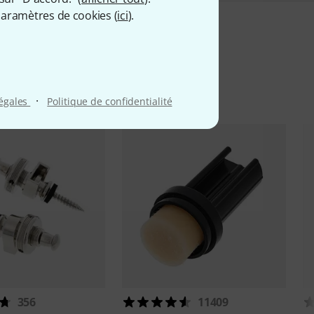
aramètres de cookies (
ici
).
iés
·
légales
Politique de confidentialité
356
11409