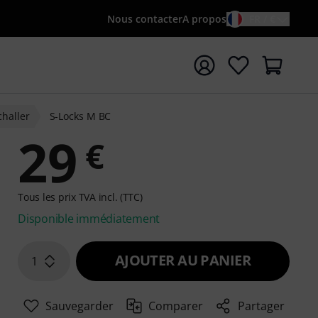
Nous contacter
A propos
FR / €
rrer la recherche avec le terme de recherche {searchTerm
challer
S-Locks M BC
29
€
Tous les prix TVA incl. (TTC)
Disponible immédiatement
AJOUTER AU PANIER
1
Sauvegarder
Comparer
Partager