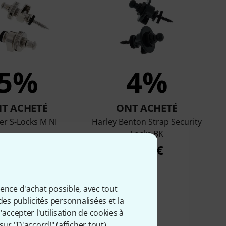
5%
4%
T ACHETÉ
ONT ACHETÉ
er S-Locks M NI
Harley Benton Strap Security
Locks BK
24,60 €
5,90 €
ience d'achat possible, avec tout
des publicités personnalisées et la
accepter l'utilisation de cookies à
sur "D'accord!" (
afficher tout
).