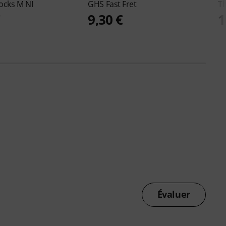
ocks M NI
GHS
Fast Fret
T
€
9,30 €
1
Évaluer