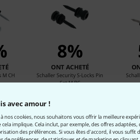
%
8%
ETÉ
ONT ACHETÉ
ON
ks M CH
Schaller Security S-Locks Pin
Schall
Set M BC
€
12,70 €
is avec amour !
à nos cookies, nous souhaitons vous offrir la meilleure expér
Comparer
 cela implique. Cela inclut, par exemple, des offres adaptées, 
sation des préférences. Si vous êtes d'accord, il vous suffit d'
ns de préférences, de statistiques et de marketing en cliquant 