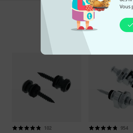
Vous 
Ac
102
954