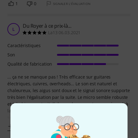
1
0
SIGNALER L'ÉVALUATION
Du Royer à ce prix-là...
L
La13 06.03.2021
Caractéristiques
Son
Qualité de fabrication
... ça ne se manque pas ! Très efficace sur guitares
électriques, cuivres, overheads... Le son est naturel et
chaleureux, les aigus sont doux et le signal sonore supporte
très bien l'égalisation par la suite. Le micro semble robuste
et très bien construit. Il demande par contre un préampli à
la hauteur, avec une bonne réserve de gain. Je l'utilise
souvent avec les
Afficher plus