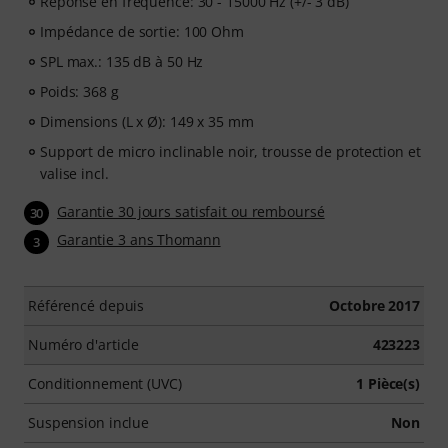
Réponse en fréquence: 30 - 15000 Hz (+/- 3 dB)
Impédance de sortie: 100 Ohm
SPL max.: 135 dB à 50 Hz
Poids: 368 g
Dimensions (L x Ø): 149 x 35 mm
Support de micro inclinable noir, trousse de protection et
valise incl.
Garantie 30 jours satisfait ou remboursé
30
Garantie 3 ans Thomann
3
Référencé depuis
Octobre 2017
Numéro d'article
423223
Conditionnement (UVC)
1 Pièce(s)
Suspension inclue
Non