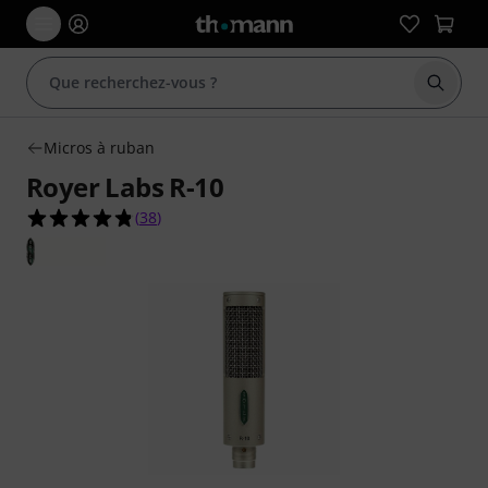
Démarr
Micros à ruban
Royer Labs R-10
4.8 étoiles sur 5 d'après 38 évaluations clients
(
38
)