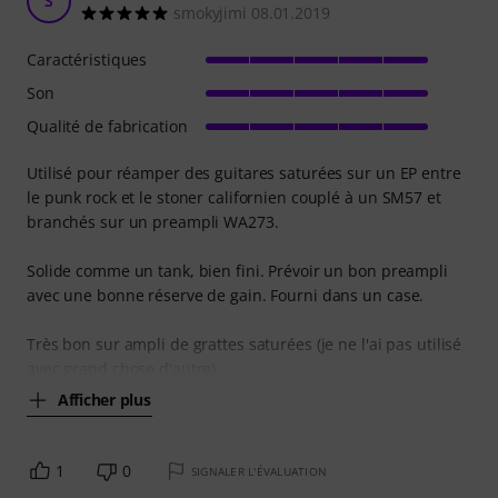
S
smokyjimi 08.01.2019
Caractéristiques
Son
Qualité de fabrication
Utilisé pour réamper des guitares saturées sur un EP entre
le punk rock et le stoner californien couplé à un SM57 et
branchés sur un preampli WA273.
Solide comme un tank, bien fini. Prévoir un bon preampli
avec une bonne réserve de gain. Fourni dans un case.
Très bon sur ampli de grattes saturées (je ne l'ai pas utilisé
avec grand chose d'autre),
Afficher plus
1
0
SIGNALER L'ÉVALUATION