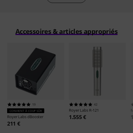
Accessoires & articles appropriés
19
42
Royer Labs
R-121
M
CONVIENT À COUP SÛR
1.555 €
Royer Labs
dBooster
211 €