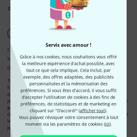
2
0
SIGNALER L'ÉVALUATION
Un bon micro Ruban abordable
A
Antoine01 16.09.2020
Servis avec amour !
Caractéristiques
Grâce à nos cookies, nous souhaitons vous offrir
Son
la meilleure expérience d'achat possible, avec
Qualité de fabrication
tout ce que cela implique. Cela inclut, par
exemple, des offres adaptées, des publicités
Très chouette micro Ruban.
personnalisées et la mémorisation des
Il donne une impression de solidité vu son poids et sa
préférences. Si vous êtes d'accord, il vous suffit
qualité de fabrication.
d'accepter l'utilisation de cookies à des fins de
Je l'ai testé sur plusieurs sources, guitare acoustique, ampli
préférences, de statistiques et de marketing en
guitare, kick, overhead... Tout fonctionne.
cliquant sur "D'accord!" (
afficher tout
).
On a un super rendu naturel de la source original avec tout
Vous pouvez révoquer votre consentement à tout
le spectre.
moment via les paramètres de cookies (
ici
).
Je n'ai qu'une envie..... m'acheter un couple .