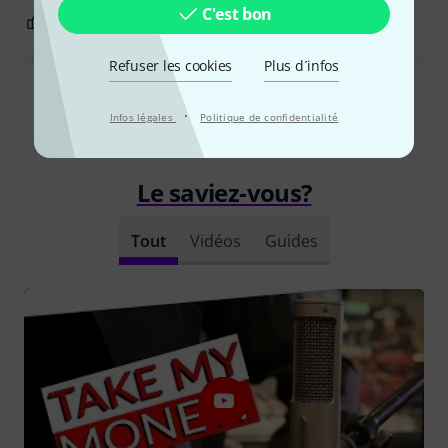
C'est bon
2
0
SIGNALER L'ÉVALUATION
Refuser les cookies
Plus d´infos
Lire toutes les évaluations
·
Infos légales
Politique de confidentialité
Le saviez-vous?
Tout
Vidéos
Guides