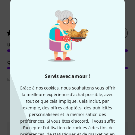
1
Évaluations des clients
Évaluer
5
/ 5
UTILISATION
QUALITÉ DE FABRICATION
Servis avec amour !
Lignes directrices d'évaluation
Grâce à nos cookies, nous souhaitons vous offrir
la meilleure expérience d'achat possible, avec
tout ce que cela implique. Cela inclut, par
exemple, des offres adaptées, des publicités
Comparez les alternatives
personnalisées et la mémorisation des
préférences. Si vous êtes d'accord, il vous suffit
d'accepter l'utilisation de cookies à des fins de
préférences, de statistiques et de marketing en