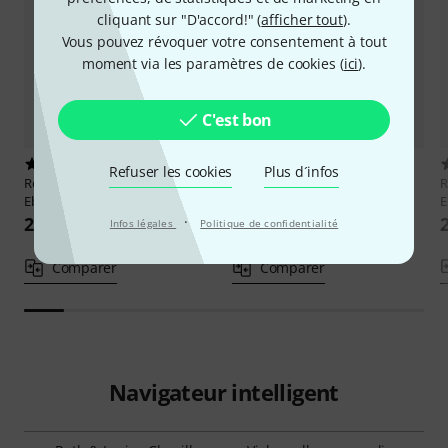
cliquant sur "D'accord!" (
afficher tout
).
Vous pouvez révoquer votre consentement à tout
moment via les paramètres de cookies (
ici
).
C'est bon
1
1
Refuser les cookies
Plus d´infos
Roth & Junius
Cello Pegs Std.
Roth & Junius
Cello Pegs Std.
R
Ebony 4/4 Med.
Boxw. 4/4 Med
E
·
20,70 €
17,60 €
Infos légales
Politique de confidentialité
Comparer
Comparer
Navigateur intelligent