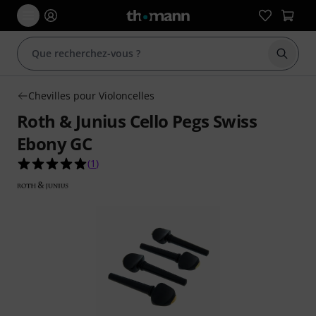
Démarr
Chevilles pour Violoncelles
Roth & Junius Cello Pegs Swiss
Ebony GC
5.0 étoiles sur 5 d'après 1 évaluations clients
(
1
)