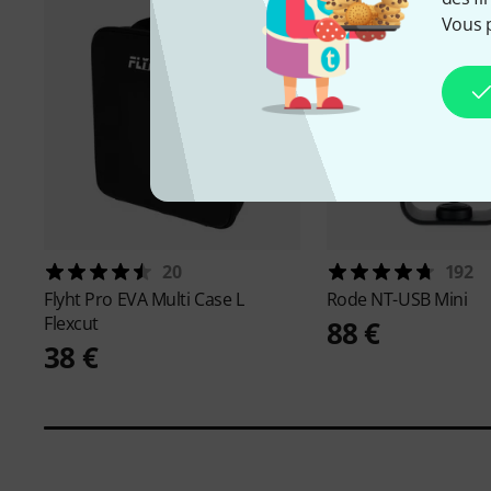
Vous 
20
192
Flyht Pro
EVA Multi Case L
Rode
NT-USB Mini
Flexcut
88 €
38 €