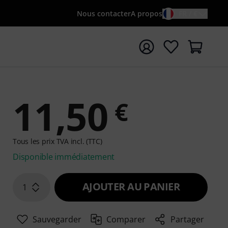
Nous contacter
A propos
FR / €
rrer la recherche avec le terme de recherche {searchTerm
11,50
€
Tous les prix TVA incl. (TTC)
Disponible immédiatement
AJOUTER AU PANIER
1
Sauvegarder
Comparer
Partager