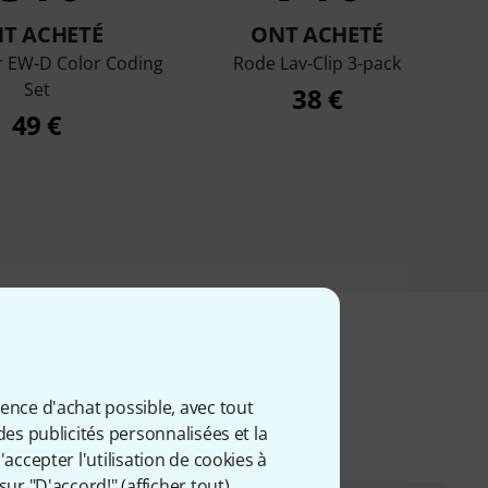
T ACHETÉ
ONT ACHETÉ
r EW-D Color Coding
Rode Lav-Clip 3-pack
Set
38 €
49 €
iés
ience d'achat possible, avec tout
des publicités personnalisées et la
accepter l'utilisation de cookies à
sur "D'accord!" (
afficher tout
).