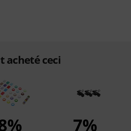
t acheté ceci
8%
7%