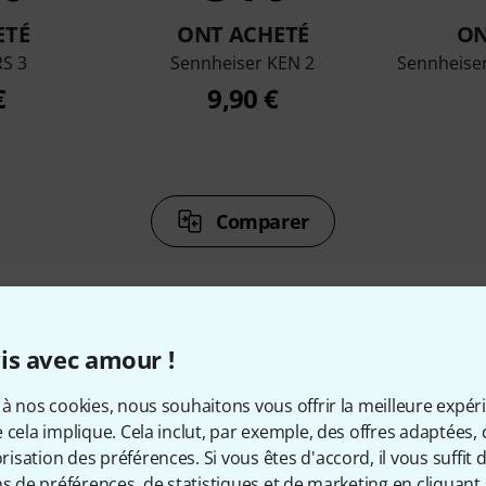
ETÉ
ONT ACHETÉ
ON
S 3
Sennheiser KEN 2
Sennheise
€
9,90 €
Comparer
is avec amour !
cessoires & articles appropr
à nos cookies, nous souhaitons vous offrir la meilleure expér
 cela implique. Cela inclut, par exemple, des offres adaptées, 
sation des préférences. Si vous êtes d'accord, il vous suffit d'
ns de préférences, de statistiques et de marketing en cliquant 