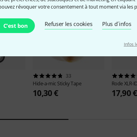
pouvez révoquer votre consentement à tout moment via les p
Refuser les cookies
Plus d´infos
C'est bon
Infos 
33
Hide-a-mic
Sticky Tape
Rode
XLR-I
10,30 €
17,90 