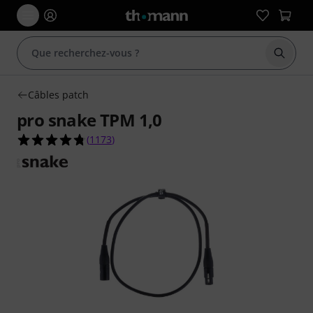
Démarr
Câbles patch
pro snake TPM 1,0
4.7 étoiles sur 5 d'après 1173 évaluations clients
(
1173
)