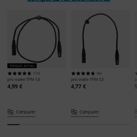
PRODUIT ACTUEL
1173
961
pro snake
TPM 1,0
pro snake
TPM 0,5
p
4,99 €
4,77 €
Comparer
Comparer