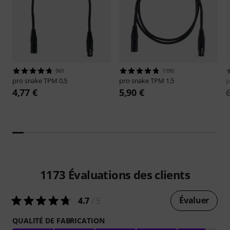
961
1190
pro snake
TPM 0,5
pro snake
TPM 1,5
p
4,77 €
5,90 €
1173
Évaluations des clients
Évaluer
4.7
/ 5
QUALITÉ DE FABRICATION