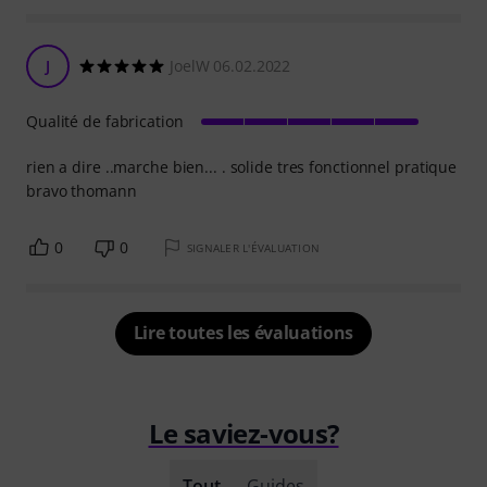
J
JoelW 06.02.2022
Qualité de fabrication
rien a dire ..marche bien... . solide tres fonctionnel pratique
bravo thomann
0
0
SIGNALER L'ÉVALUATION
Lire toutes les évaluations
Le saviez-vous?
Tout
Guides