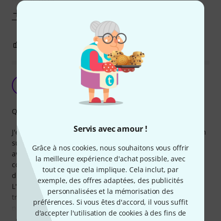
Afficher plus
0
0
SIGNALER L'ÉVALUATION
Très propre
OS
Oncle Sim 17.04.2020
Qualité de fabrication
Servis avec amour !
J'en ai commandé 10 d'un coup pour pouvoir faire du patch
sur scène avec un encombrement visuel limité. Je dois
Grâce à nos cookies, nous souhaitons vous offrir
avouer que je suis assez impressionné par la propreté des
la meilleure expérience d'achat possible, avec
connectiques et du câble. Maintenant, on verra sur la
tout ce que cela implique. Cela inclut, par
durée.
exemple, des offres adaptées, des publicités
L'attache livrée avec le câble est bien pratique, mais je l'ai
personnalisées et la mémorisation des
trouvée un peu surdimensionnée. J'ai donc commandé en
préférences. Si vous êtes d'accord, il vous suffit
parallèle des
d'accepter l'utilisation de cookies à des fins de