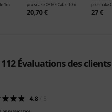
le 1m
pro snake
CAT6E Cable 10m
pro snake
C
20,70 €
27 €
112
Évaluations des clients
4.8
/ 5
É DE FABRICATION