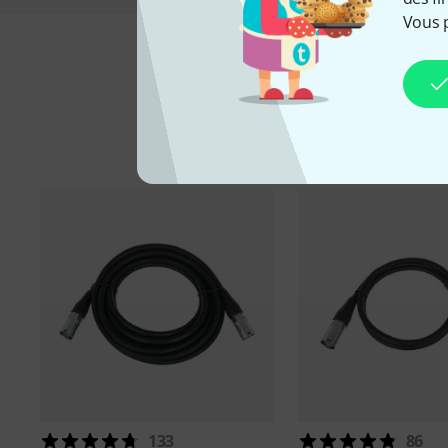
Vous 
Ac
133
86