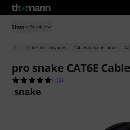
Shop
Service
Toutes les catégories
Câbles & Connectique
Câ
pro snake CAT6E Cabl
4.8 étoiles sur 5 d'après 112 évaluat
(
112
)