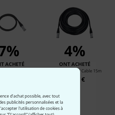
7%
4%
T ACHETÉ
ONT ACHETÉ
ke CAT6E Cable 1m
pro snake CAT6E Cable 15m
8,90 €
23,70 €
ience d'achat possible, avec tout
des publicités personnalisées et la
accepter l'utilisation de cookies à
sur "D'accord!" (
afficher tout
).