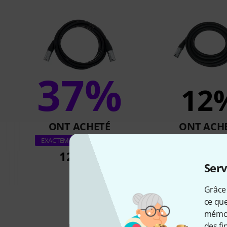
37%
12
ONT ACHETÉ
ONT ACH
pro snake CAT6E 
EXACTEMENT CE PRODUIT
12,80 €
16,80 
Serv
Grâce 
ce que
mémori
des fi