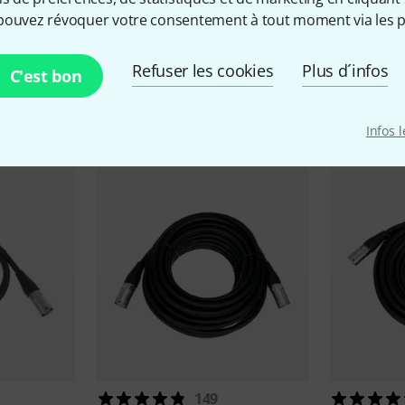
pouvez révoquer votre consentement à tout moment via les p
Refuser les cookies
Plus d´infos
C'est bon
cessoires & articles appropr
Infos 
149