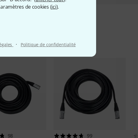
aramètres de cookies (
ici
).
iés
·
légales
Politique de confidentialité
98
99