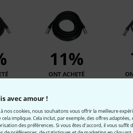
%
11%
ETÉ
ONT ACHETÉ
ON
Cable 5m
pro snake CAT6E Cable 10m
pro sna
€
20,70 €
is avec amour !
à nos cookies, nous souhaitons vous offrir la meilleure expér
Comparer
 cela implique. Cela inclut, par exemple, des offres adaptées, 
sation des préférences. Si vous êtes d'accord, il vous suffit d'
ns de préférences, de statistiques et de marketing en cliquant 