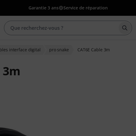
Garantie 3 ans
Service de réparation
Déma
bles interface digital
pro snake
CAT6E Cable 3m
e 3m
ions clients