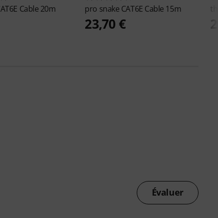
AT6E Cable 20m
pro snake
CAT6E Cable 15m
th
23,70 €
2
Évaluer