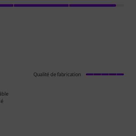
Qualité de fabrication
âble
cé