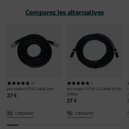
Comparez les alternatives
98
3
pro snake
CAT6E Cable 20m
pro snake
CAT6E CC Cable 25.0m
p
yellow
d
27 €
27 €
Comparer
Comparer