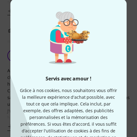
série est très fiable. C'est
Afficher plus
1
0
SIGNALER L'ÉVALUATION
Excellent câble
S
s-m-l 06.01.2020
Acheté en complément du même en plus court (<a
class="article link"
Servis avec amour !
href="pro_snake_cat6e_cable_20m.htm">pro snake CAT6E
Grâce à nos cookies, nous souhaitons vous offrir
Cable 20m</a>) pour m'adapter aux différentes topologies
la meilleure expérience d'achat possible, avec
sans dérouler des quantités de câble inutiles empilées dans
tout ce que cela implique. Cela inclut, par
un coin.
exemple, des offres adaptées, des publicités
J'utilise cet accessoire idéal (<a class="article link"
personnalisées et la mémorisation des
href="neutrik_ne8ff.htm">Neutrik NE8
préférences. Si vous êtes d'accord, il vous suffit
Afficher plus
d'accepter l'utilisation de cookies à des fins de