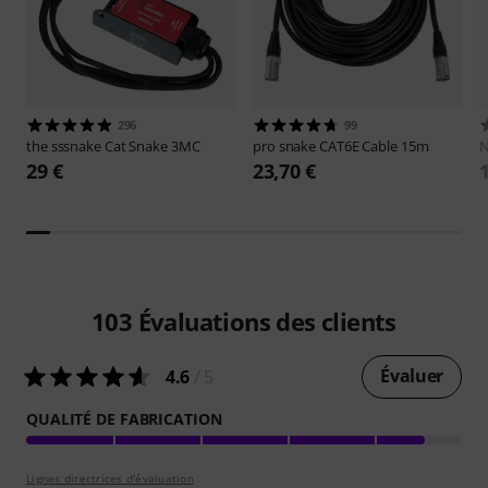
296
99
the sssnake
Cat Snake 3MC
pro snake
CAT6E Cable 15m
N
29 €
23,70 €
103
Évaluations des clients
Évaluer
4.6
/ 5
QUALITÉ DE FABRICATION
Lignes directrices d'évaluation