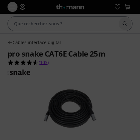
Démarr
Câbles interface digital
pro snake CAT6E Cable 25m
4.6 étoiles sur 5 d'après 103 évaluations clients
(
103
)