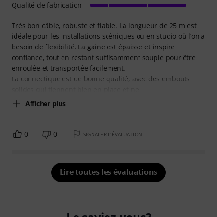
Qualité de fabrication
Très bon câble, robuste et fiable. La longueur de 25 m est
idéale pour les installations scéniques ou en studio où l’on a
besoin de flexibilité. La gaine est épaisse et inspire
confiance, tout en restant suffisamment souple pour être
enroulée et transportée facilement.
La connectique est de bonne qualité, avec des embouts
solides qui tiennent bien en place et ne
Afficher plus
0
0
SIGNALER L'ÉVALUATION
Lire toutes les évaluations
Le saviez-vous?