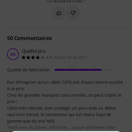
Ce résumé est-il utile ?
Marquer ce résumé comme utile
Marquer ce résumé comme in
50
Commentaires
Qualité pro
AA
APS Audio 09.05.2021
Qualité de fabrication
Dur d'imaginer qu'un câble CAT6 soit d'aussi bonne qualité
à ce prix.
Chez les grandes marques concurrentes, on peut tripler le
prix !
câble très robuste, bien protégé, un peu raide au début
seul mini bémol, le connecteur qui est moins haut de
gamme que du vrai NE8
Testé avec du Dante, AES50 etc... aucun problème cette