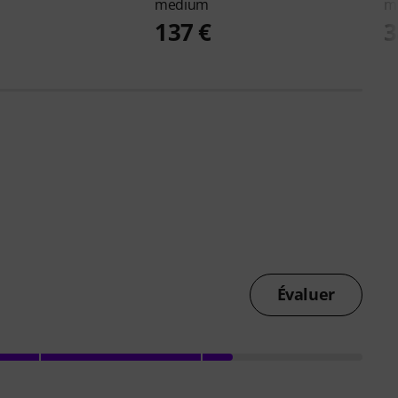
medium
m
137 €
3
Évaluer