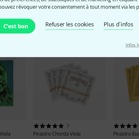
pouvez révoquer votre consentement à tout moment via les p
cessoires & articles appropr
Refuser les cookies
Plus d´infos
C'est bon
Infos 
7
Viola
Pirastro
Chorda Viola
Pirastro
Eu