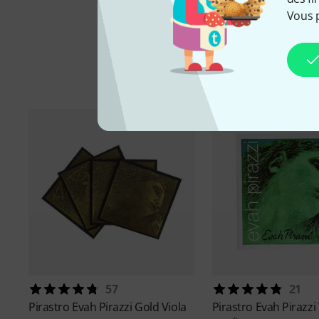
Vous 
Ac
57
21
Pirastro
Evah Pirazzi Gold Viola
Pirastro
Evah Pirazzi 