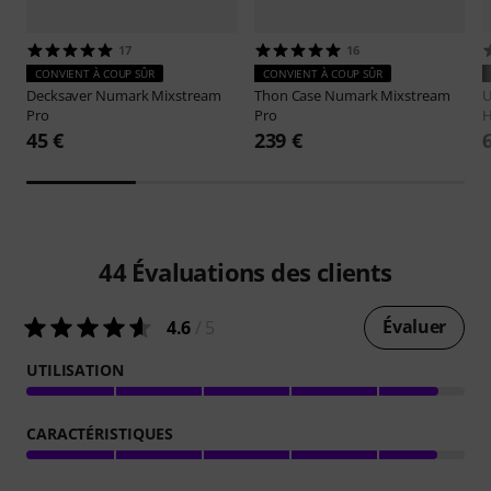
17
16
CONVIENT À COUP SÛR
CONVIENT À COUP SÛR
Decksaver
Numark Mixstream
Thon
Case Numark Mixstream
Pro
Pro
H
45 €
239 €
44
Évaluations des clients
Évaluer
4.6
/ 5
UTILISATION
CARACTÉRISTIQUES