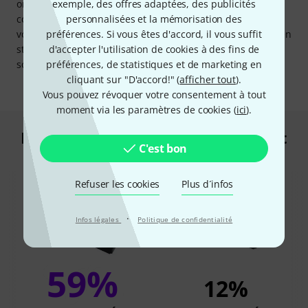
exemple, des offres adaptées, des publicités
on le souhaite, avec la plus grande flexibilité possible. Ce
personnalisées et la mémorisation des
contrôleur vous offre le meilleur des deux mondes pour
préférences. Si vous êtes d'accord, il vous suffit
vous permettre de mixer aussi bien les dernières pépites en
d'accepter l'utilisation de cookies à des fins de
streaminq que vos morceaux favoris issus de votre
préférences, de statistiques et de marketing en
sonothèque personnelle !
cliquant sur "D'accord!" (
afficher tout
).
Vous pouvez révoquer votre consentement à tout
moment via les paramètres de cookies (
ici
).
Les clients qui ont regardé ce produit
C'est bon
ont acheté ceci
Refuser les cookies
Plus d´infos
·
Infos légales
Politique de confidentialité
59%
12%