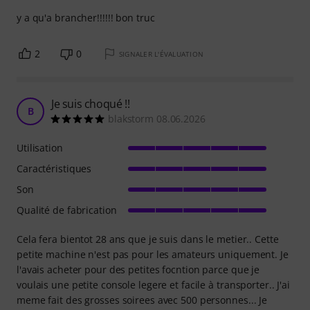
y a qu'a brancher!!!!!! bon truc
2
0
SIGNALER L'ÉVALUATION
Je suis choqué !!
B
blakstorm 08.06.2026
Utilisation
Caractéristiques
Son
Qualité de fabrication
Cela fera bientot 28 ans que je suis dans le metier.. Cette
petite machine n'est pas pour les amateurs uniquement. Je
l'avais acheter pour des petites focntion parce que je
voulais une petite console legere et facile à transporter.. J'ai
meme fait des grosses soirees avec 500 personnes... Je