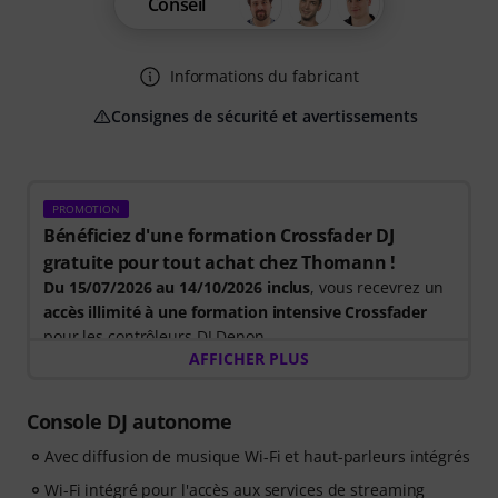
Conseil
Informations du fabricant
Consignes de sécurité et avertissements
PROMOTION
Bénéficiez d'une formation Crossfader DJ
gratuite pour tout achat chez Thomann !
Du 15/07/2026 au 14/10/2026 inclus
, vous recevrez un
accès illimité à une formation intensive Crossfader
pour les contrôleurs DJ Denon.
AFFICHER PLUS
Votre formation gratuite comprend :
- Formation d'experts : apprenez auprès de la
Console DJ autonome
plateforme d'apprentissage DJ leader au niveau
Avec diffusion de musique Wi-Fi et haut-parleurs intégrés
mondial grâce à des vidéos étape par étape.
- Outils DJ : pack musical gratuit comprenant plus de
Wi-Fi intégré pour l'accès aux services de streaming