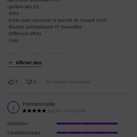
-gestion des EQ
-Filtre
-Ecran pour visualiser le spectre de chaque track
-Boucles automatiques ET manuelles
-Différents effets
-Cues
Bref, cette table est excellente pour animer une soirée,
Afficher plus
7
0
SIGNALER L'ÉVALUATION
Première table
J
JayOne 12.03.2024
Utilisation
Caractéristiques