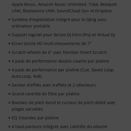
165 morceaux et un pack d’échantillons avec des clips
Apple Music, Amazon Music Unlimited, Tidal, Beatport
parfaitement adaptés à votre logiciel.
LINK, Beatsource LINK, SoundCloud Go+ et Dropbox
- Soutien de la communauté : rejoignez les groupes et
Système d'exploitation intégré pour le DJing sans
les canaux Discord de Crossfader DJ pour échanger et
ordinateur portable
partager vos progrès.
Support logiciel pour Serato DJ Intro (Pro) et Virtual DJ
Ecran tactile HD multi-mouvements de 7"
Scratch wheels de 6" avec fonction Smart Scratch
4 pads de performance double couche par platine
4 pads de performance par platine (Cue, Saved Loop,
Auto Loop, Roll)
Section d'effets avec 4 effets et 2 sélecteurs
Grand contrôle de filtre par platine
Boutons de pitch bend et curseur de pitch dédié avec
plages variables
EQ 3 bandes par platine
4 haut-parleurs intégrés avec contrôle du volume