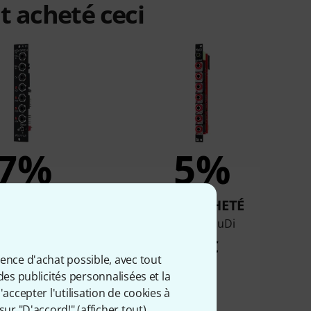
t acheté ceci
7%
5%
T ACHETÉ
ONT ACHETÉ
pfer A-151 VE
Befaco MuDi
58 €
84 €
ience d'achat possible, avec tout
des publicités personnalisées et la
accepter l'utilisation de cookies à
sur "D'accord!" (
afficher tout
).