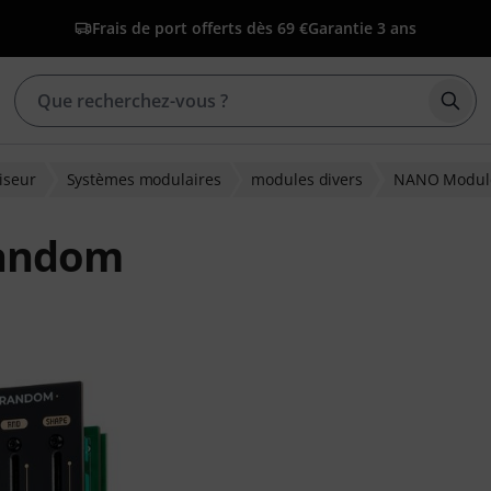
Frais de port offerts dès 69 €
Garantie 3 ans
Déma
iseur
Systèmes modulaires
modules divers
NANO Modul
andom
ns clients