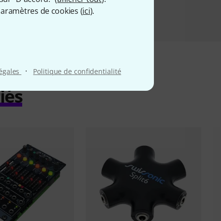
aramètres de cookies (
ici
).
·
légales
Politique de confidentialité
iés