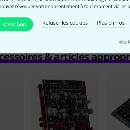
Comparer
pouvez révoquer votre consentement à tout moment via les p
Refuser les cookies
Plus d´infos
C'est bon
Infos 
cessoires & articles appropr