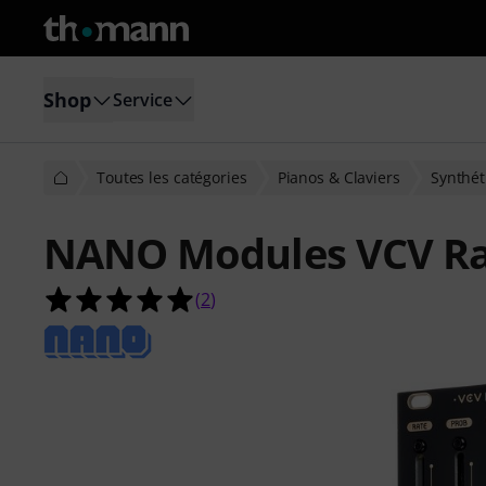
Shop
Service
Toutes les catégories
Pianos & Claviers
Synthét
NANO Modules VCV R
5.0 étoiles sur 5 d'après 2 évaluatio
(
2
)