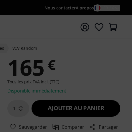
Nous contacter
A propos
FR / €
rrer la recherche avec le terme de recherche {searchTerm
es
VCV Random
165
€
Tous les prix TVA incl. (TTC)
Disponible immédiatement
AJOUTER AU PANIER
1
Sauvegarder
Comparer
Partager