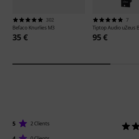
302
7
Befaco
Knurlies M3
Tiptop Audio
uZeus B
35 €
95 €
5
2 Clients
4
0 Clients