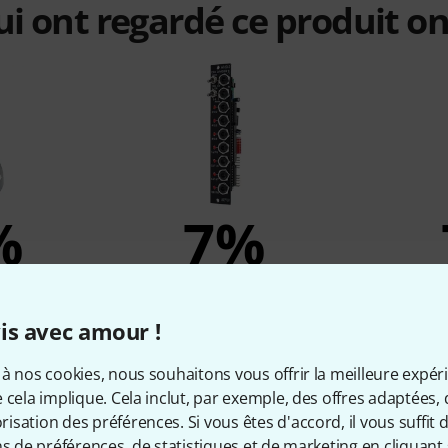
qui ont regardé ce produit on
%
7%
ETÉ
ONT ACHETÉ
ON
ock Divider
Doepfer A-160-2 Clock Divider
Doe
is avec amour !
II VE
107 €
à nos cookies, nous souhaitons vous offrir la meilleure expér
 cela implique. Cela inclut, par exemple, des offres adaptées, 
sation des préférences. Si vous êtes d'accord, il vous suffit d'
ns de préférences, de statistiques et de marketing en cliquant 