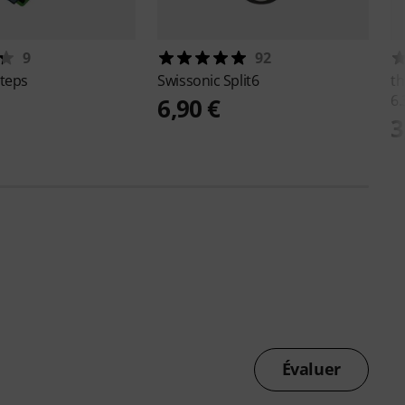
9
92
teps
Swissonic
Split6
th
6.
6,90 €
3
Évaluer