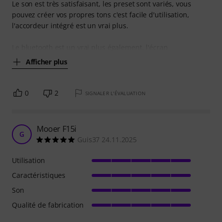
Le son est très satisfaisant, les preset sont variés, vous
pouvez créer vos propres tons c'est facile d'utilisation,
l'accordeur intégré est un vrai plus.
Le bluetooth est un vrai plus également, l'écran
Afficher plus
0
2
SIGNALER L'ÉVALUATION
Mooer F15i
G
Guis37 24.11.2025
Utilisation
Caractéristiques
Son
Qualité de fabrication