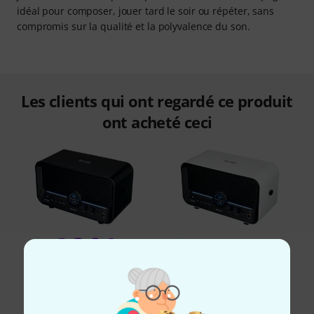
idéal pour composer, jouer tard le soir ou répéter, sans
compromis sur la qualité et la polyvalence du son.
Les clients qui ont regardé ce produit
ont acheté ceci
40%
13%
ONT ACHETÉ
ONT ACHETÉ
Mooer F15i Li Modeling
EXACTEMENT CE PRODUIT
Guitar SW
159 €