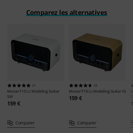
Comparez les alternatives
21
25
Mooer
F15i Li Modeling Guitar
Mooer
F15i Li Modeling Guitar IG
SW
C
159 €
159 €
Comparer
Comparer