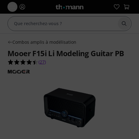
Démarr
Combos amplis à modélisation
Mooer F15i Li Modeling Guitar PB
4.4 étoiles sur 5 d'après 27 évaluations clients
(
27
)