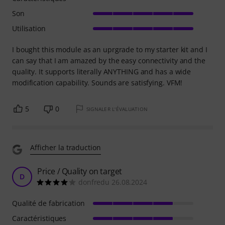
Son
Utilisation
I bought this module as an uprgrade to my starter kit and I
can say that I am amazed by the easy connectivity and the
quality. It supports literally ANYTHING and has a wide
modification capability. Sounds are satisfying. VFM!
5
0
SIGNALER L'ÉVALUATION
Afficher la traduction
Price / Quality on target
D
donfredu 26.08.2024
Qualité de fabrication
Caractéristiques