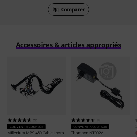
Comparer
Accessoires & articles appropriés
22
88
C
CONVIENT À COUP SÛR
CONVIENT À COUP SÛR
Millenium
MPS-450 Cable Loom
Thomann
NT092A