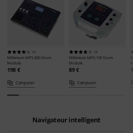
38
18
Millenium
MPS-850 Drum
Millenium
MPS-150 Drum
M
Module
Module
M
198 €
89 €
Comparer
Comparer
Navigateur intelligent