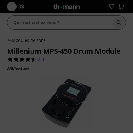
Démarr
Modules de sons
Millenium MPS-450 Drum Module
4.5 étoiles sur 5 d'après 22 évaluations clients
(
22
)