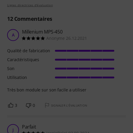
Lignes directrices d'évaluation
12
Commentaires
Millenium MPS-450
A
Anonyme 26.12.2021
Qualité de fabrication
Caractéristiques
Son
Utilisation
Très bon module sur son facile a utiliser
3
0
SIGNALER L'ÉVALUATION
Parfait
J