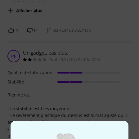
rachèterai ces pieds
Afficher plus
4
0
SIGNALER L'ÉVALUATION
Un gadget, pas plus.
PF
Paul FRATTINI 22.06.2023
Qualité de fabrication
Stabilité
Rien ne va.
- La stabilité est très moyenne.
- Le revêtement plastique du dessus est si mal ajusté qu'il
est impossible à faire correctement tenir.
- Les molettes de serrage lâchent au bout de quelques
utilisations et les passe câble cassent en suivant.