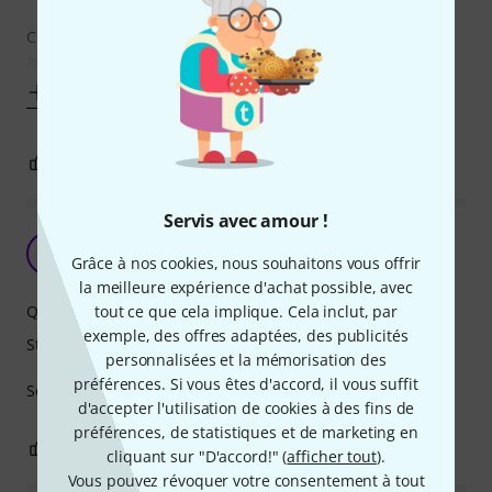
C'est cheap. Dispensable. Peu pratique. Préférer des
articles à peine plus chers mais
Afficher plus
2
2
SIGNALER L'ÉVALUATION
Servis avec amour !
Vraiment Top
J
Grâce à nos cookies, nous souhaitons vous offrir
James64 25.03.2022
la meilleure expérience d'achat possible, avec
tout ce que cela implique. Cela inclut, par
Qualité de fabrication
exemple, des offres adaptées, des publicités
Stabilité
personnalisées et la mémorisation des
préférences. Si vous êtes d'accord, il vous suffit
Solide, facile à monté .Je recommande le produit
d'accepter l'utilisation de cookies à des fins de
préférences, de statistiques et de marketing en
0
0
SIGNALER L'ÉVALUATION
cliquant sur "D'accord!" (
afficher tout
).
Vous pouvez révoquer votre consentement à tout