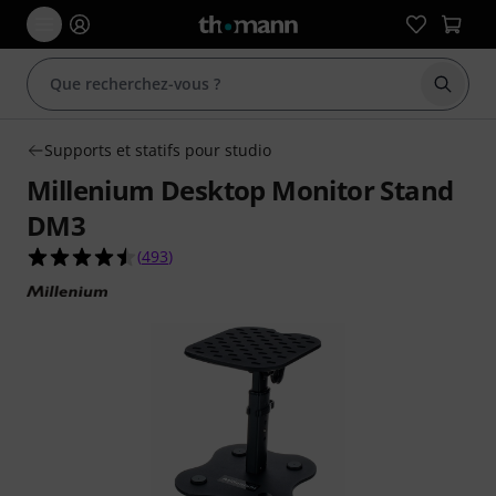
Démarr
Supports et statifs pour studio
Millenium Desktop Monitor Stand
DM3
4.5 étoiles sur 5 d'après 493 évaluations clients
(
493
)