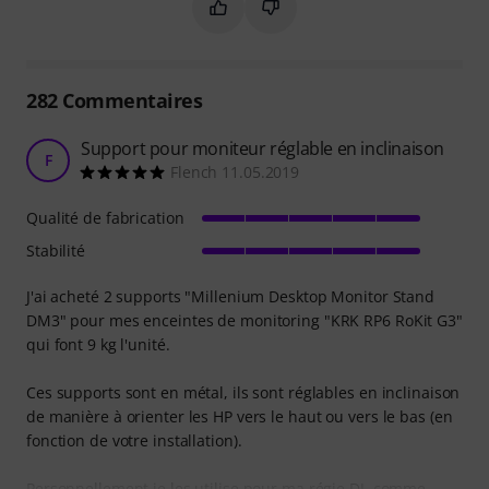
Marquer ce résumé comme utile
Marquer ce résumé comme in
282
Commentaires
Support pour moniteur réglable en inclinaison
F
Flench 11.05.2019
Qualité de fabrication
Stabilité
J'ai acheté 2 supports "Millenium Desktop Monitor Stand
DM3" pour mes enceintes de monitoring "KRK RP6 RoKit G3"
qui font 9 kg l'unité.
Ces supports sont en métal, ils sont réglables en inclinaison
de manière à orienter les HP vers le haut ou vers le bas (en
fonction de votre installation).
Personnellement je les utilise pour ma régie DJ, comme