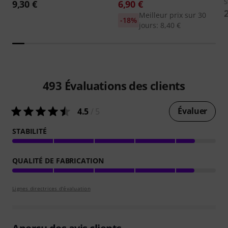
S
9,30 €
6,90 €
Meilleur prix sur 30
-18%
jours: 8,40 €
493
Évaluations des clients
Évaluer
4.5
/ 5
STABILITÉ
QUALITÉ DE FABRICATION
Lignes directrices d'évaluation