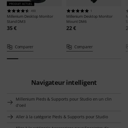
PRODUIT ACTUEL
493
1
Millenium
Desktop Monitor
Millenium
Desktop Monitor
M
Stand DM3
Mount DM6
S
35 €
22 €
Comparer
Comparer
Navigateur intelligent
Millenium Pieds & Supports pour Studio en un clin
d'oeil
Aller à la catégorie Pieds & Supports pour Studio