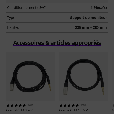
Conditionnement (UVC)
1 Pièce(s)
Type
Support de moniteur
Hauteur
235 mm – 280 mm
Accessoires & articles appropriés
2627
2054
Cordial
CFM 3 MV
Cordial
CFM 1,5 MV
M