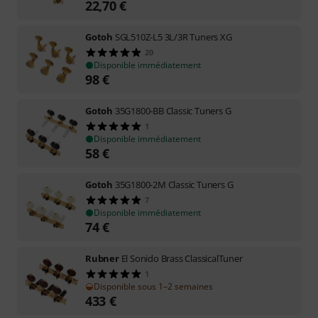
22,70
€
Gotoh
SGL510Z-L5 3L/3R Tuners XG
20
Disponible immédiatement
98
€
Gotoh
35G1800-BB Classic Tuners G
1
Disponible immédiatement
58
€
Gotoh
35G1800-2M Classic Tuners G
7
Disponible immédiatement
74
€
Rubner
El Sonido Brass ClassicalTuner
1
Disponible sous 1–2 semaines
433
€