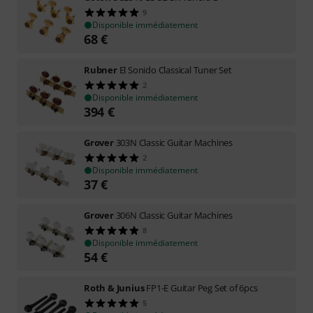
9
Disponible immédiatement
68
€
Rubner
El Sonido Classical Tuner Set
2
Disponible immédiatement
394
€
Grover
303N Classic Guitar Machines
2
Disponible immédiatement
37
€
Grover
306N Classic Guitar Machines
8
Disponible immédiatement
54
€
Roth & Junius
FP1-E Guitar Peg Set of 6pcs
5