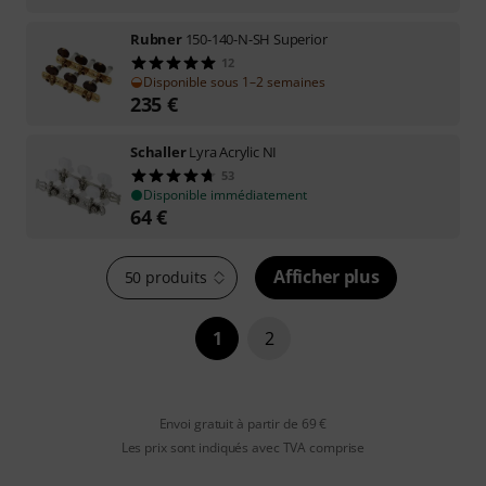
Rubner
150-140-N-SH Superior
12
Disponible sous 1–2 semaines
235
€
Schaller
Lyra Acrylic NI
53
Disponible immédiatement
64
€
Afficher plus
50 produits
1
2
Envoi gratuit à partir de 69 €
Les prix sont indiqués avec TVA comprise