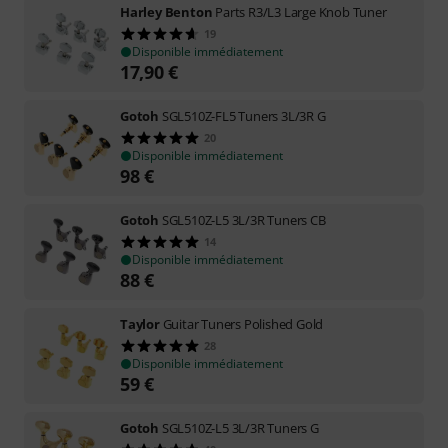
Harley Benton
Parts R3/L3 Large Knob Tuner
19
Disponible immédiatement
17,90
€
Gotoh
SGL510Z-FL5 Tuners 3L/3R G
20
Disponible immédiatement
98
€
Gotoh
SGL510Z-L5 3L/3R Tuners CB
14
Disponible immédiatement
88
€
Taylor
Guitar Tuners Polished Gold
28
Disponible immédiatement
59
€
Gotoh
SGL510Z-L5 3L/3R Tuners G