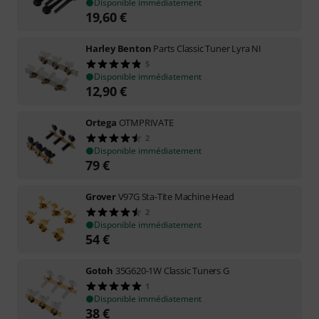
Disponible immédiatement
19,60
€
Harley Benton
Parts Classic Tuner Lyra NI
5
Disponible immédiatement
12,90
€
Ortega
OTMPRIVATE
2
Disponible immédiatement
79
€
Grover
V97G Sta-Tite Machine Head
2
Disponible immédiatement
54
€
Gotoh
35G620-1W Classic Tuners G
1
Disponible immédiatement
38
€