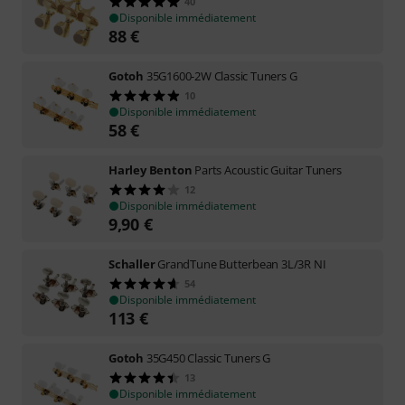
40
Disponible immédiatement
88
€
Gotoh
35G1600-2W Classic Tuners G
10
Disponible immédiatement
58
€
Harley Benton
Parts Acoustic Guitar Tuners
12
Disponible immédiatement
9,90
€
Schaller
GrandTune Butterbean 3L/3R NI
54
Disponible immédiatement
113
€
Gotoh
35G450 Classic Tuners G
13
Disponible immédiatement