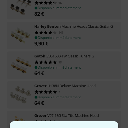
16
Disponible immédiatement
82
€
Harley Benton
Machine Heads Classic Guitar G
144
Disponible immédiatement
9,90
€
Gotoh
35G1600-1W Classic Tuners G
13
Disponible immédiatement
64
€
Grover
H138N Deluxe Machine Head
7
Disponible immédiatement
64
€
Grover
V97-18G Sta-Tite Machine Head
3
Disponible immédiatement