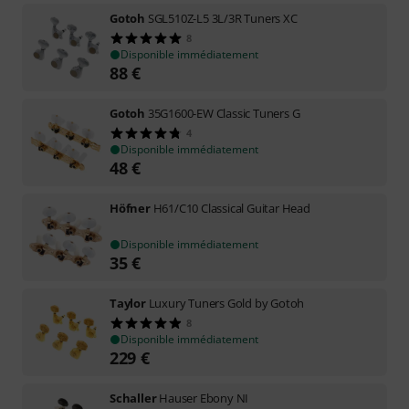
Gotoh
SGL510Z-L5 3L/3R Tuners XC
8
Disponible immédiatement
88
€
Gotoh
35G1600-EW Classic Tuners G
4
Disponible immédiatement
48
€
Höfner
H61/C10 Classical Guitar Head
Disponible immédiatement
35
€
Taylor
Luxury Tuners Gold by Gotoh
8
Disponible immédiatement
229
€
Schaller
Hauser Ebony NI