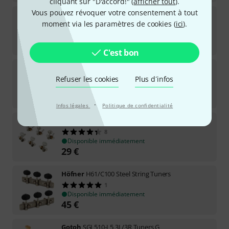
cliquant sur "D'accord!" (
afficher tout
).
Vous pouvez révoquer votre consentement à tout
Harley Benton
Parts Tuners 12-String
moment via les paramètres de cookies (
ici
).
67
Disponible immédiatement
19,90
€
C'est bon
Gotoh
35G620-EW Classic Tuners G
Refuser les cookies
Plus d´infos
15
Disponible immédiatement
38
€
·
Infos légales
Politique de confidentialité
Grover
H98N Sta-Tite Machine Head
8
Disponible immédiatement
29
€
Höfner
H61/C100 Steel String Tuners
1
Disponible immédiatement
45
€
Gotoh
SGL510-L5 3L/3R Tuners G