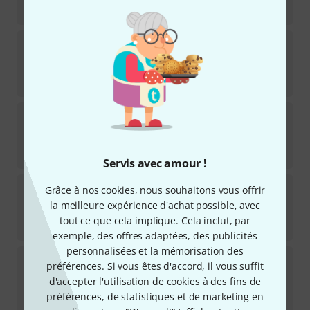
98
€
Grover
H97-18N Sta-Tite Machine Head
7
Disponible immédiatement
64
€
Grover
V97N Sta-Tite Machine Head
10
Disponible immédiatement
41
€
Servis avec amour !
Harley Benton
Parts Machine Head Open 3/3
Grâce à nos cookies, nous souhaitons vous offrir
62
la meilleure expérience d'achat possible, avec
Disponible immédiatement
tout ce que cela implique. Cela inclut, par
18,90
€
exemple, des offres adaptées, des publicités
personnalisées et la mémorisation des
Ortega
OTMDLX-GOBK Tuner Set
préférences. Si vous êtes d'accord, il vous suffit
36
d'accepter l'utilisation de cookies à des fins de
Disponible immédiatement
préférences, de statistiques et de marketing en
30
€