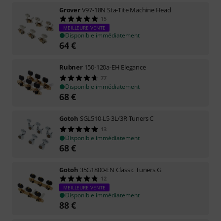
Grover
V97-18N Sta-Tite Machine Head
15
MEILLEURE VENTE
Disponible immédiatement
64
€
Rubner
150-120a-EH Elegance
77
Disponible immédiatement
68
€
Gotoh
SGL510-L5 3L/3R Tuners C
13
Disponible immédiatement
68
€
Gotoh
35G1800-EN Classic Tuners G
12
MEILLEURE VENTE
Disponible immédiatement
88
€