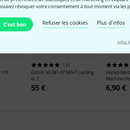
pouvez révoquer votre consentement à tout moment via les p
Refuser les cookies
Plus d´infos
C'est bon
Infos 
110
r CH
Gotoh
SG381-07 MG-T Locking
Harley Ben
6L C
Machine H
55 €
6,90 €