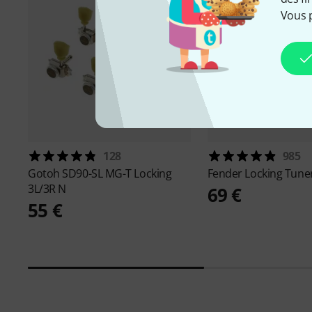
Vous 
128
985
Gotoh
SD90-SL MG-T Locking
Fender
Locking Tune
3L/3R N
69 €
55 €