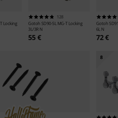
128
T Locking
Gotoh
SD90-SL MG-T Locking
Gotoh
SD91
3L/3R N
6L N
55 €
72 €
8