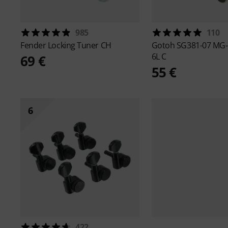
985
110
Fender
Locking Tuner CH
Gotoh
SG381-07 MG-
6L C
69 €
55 €
6
422