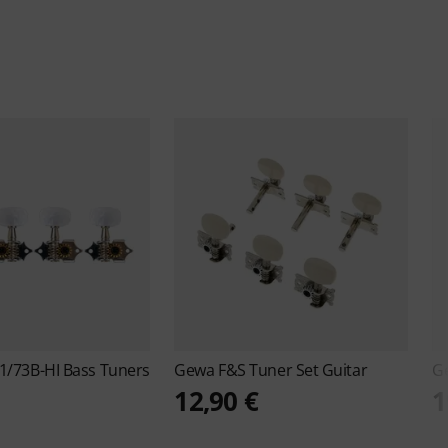
61/73B-HI Bass Tuners
Gewa
F&S Tuner Set Guitar
G
12,90 €
1