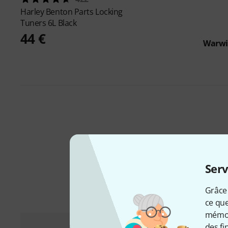
Harley Benton
Parts Locking
Tuners 6L Black
44 €
Warw
Serv
Grâce 
ce que
mémori
des fi