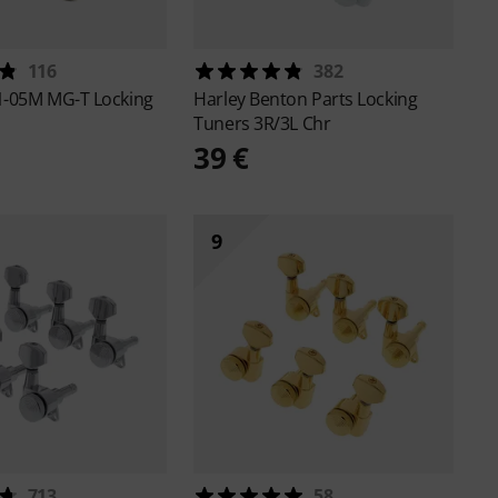
116
382
-05M MG-T Locking
Harley Benton
Parts Locking
Tuners 3R/3L Chr
39 €
9
713
58