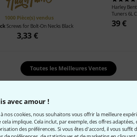
Harley Ben
Tuners 6L 
1000 Pièce(s) vendus
39 €
ick
Screws for Bolt-On Necks Black
3,33 €
Toutes les Meilleures Ventes
is avec amour !
Actuellement populaires
à nos cookies, nous souhaitons vous offrir la meilleure expér
 cela implique. Cela inclut, par exemple, des offres adaptées, 
sation des préférences. Si vous êtes d'accord, il vous suffit d'
ns de préférences, de statistiques et de marketing en cliquant 