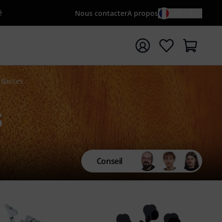
é
Nous contacter
A propos
FR / €
rrer la recherche avec le terme de recherche {searchTerm
 Basses
s
Conseil