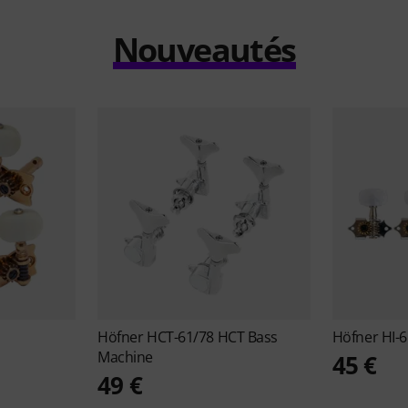
Nouveautés
Höfner
HCT-61/78 HCT Bass
Höfner
HI-
Machine
45 €
49 €