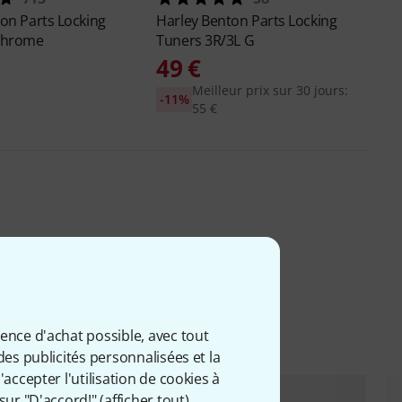
ton
Parts Locking
Harley Benton
Parts Locking
Chrome
Tuners 3R/3L G
49 €
Meilleur prix sur 30 jours:
-11%
55 €
ience d'achat possible, avec tout
des publicités personnalisées et la
accepter l'utilisation de cookies à
sur "D'accord!" (
afficher tout
).