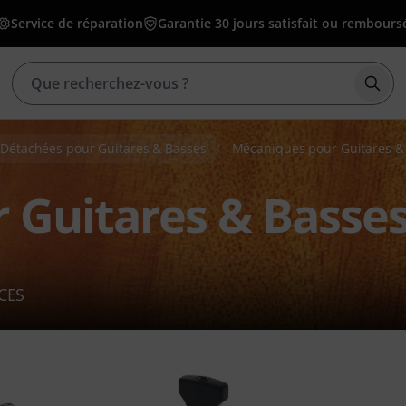
Service de réparation
Garantie 30 jours satisfait ou rembours
Déma
 Détachées pour Guitares & Basses
Mécaniques pour Guitares &
 Guitares & Basse
CES