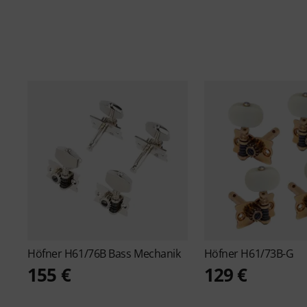
Höfner
H61/76B Bass Mechanik
Höfner
H61/73B-G
155 €
129 €