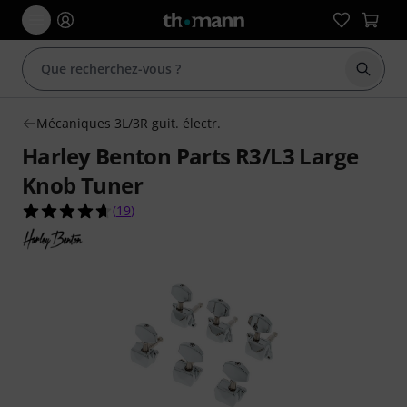
Démarr
Mécaniques 3L/3R guit. électr.
Harley Benton Parts R3/L3 Large
Knob Tuner
4.6 étoiles sur 5 d'après 19 évaluations clients
(
19
)