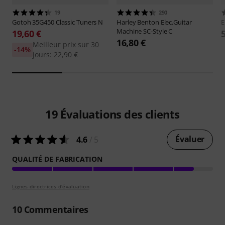
19
290
Gotoh
35G450 Classic Tuners N
Harley Benton
Elec.Guitar
E
Machine SC-Style C
19,60 €
16,80 €
Meilleur prix sur 30
-14%
jours: 22,90 €
19
Évaluations des clients
Évaluer
4.6
/ 5
QUALITÉ DE FABRICATION
Lignes directrices d'évaluation
10
Commentaires