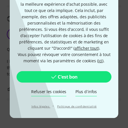
la meilleure expérience d'achat possible, avec
tout ce que cela implique. Cela inclut, par
exemple, des offres adaptées, des publicités
Afficher la traduction
personnalisées et la mémorisation des
préférences. Si vous êtes d'accord, il vous suffit
Quality fit
L
d'accepter l'utilisation de cookies à des fins de
Lar1 19.12.2025
préférences, de statistiques et de marketing en
cliquant sur "D'accord!" (
afficher tout
).
Qualité de fabrication
Vous pouvez révoquer votre consentement à tout
moment via les paramètres de cookies (
ici
).
I have a 30+ year old Epiphone SG special and couldn't find
the correct 8.8mm F type machine heads locally but thanks
to thomann I'll have my SG cranked up to 11 tonight 😁
C'est bon
1
0
SIGNALER L'ÉVALUATION
Refuser les cookies
Plus d´infos
·
Infos légales
Politique de confidentialité
Lire toutes les évaluations