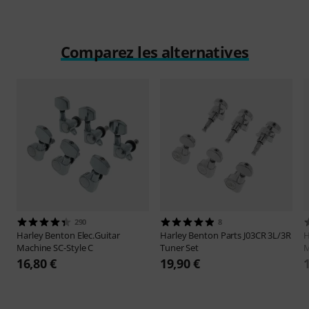
Comparez les alternatives
290
8
Harley Benton
Elec.Guitar
Harley Benton
Parts J03CR 3L/3R
H
Machine SC-Style C
Tuner Set
M
16,80 €
19,90 €