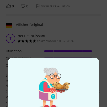
0
0
SIGNALER L'ÉVALUATION
Afficher l'original
petit et puissant
T
takkermann 18.02.2026
Utilisation
Caractéristiques
Qualité de fabrication
Le Make Noise Channel Saver a l'air discret, mais c'est un
module précieux dans mon rack. Qu'il s'agisse de générer
des mélodies aléatoires par échantillonnage-blocage, de
créer des séquences de gate rythmiques ou de figer les LFO
pour des textures sonores statiques, ce module est
vraiment polyvalent, et le tout sur un format compact de
seulement 6 HP. Je le recommande vivement.