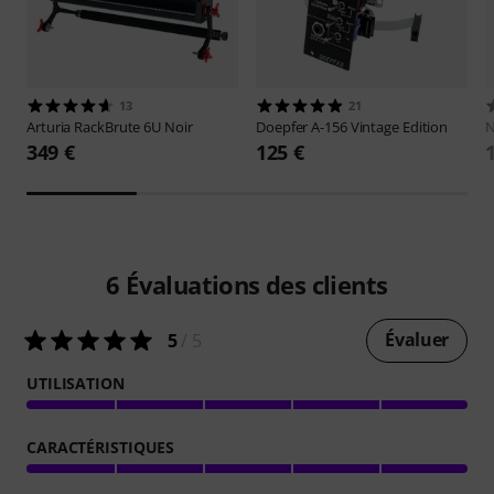
13
21
Arturia
RackBrute 6U Noir
Doepfer
A-156 Vintage Edition
N
349 €
125 €
6
Évaluations des clients
Évaluer
5
/ 5
UTILISATION
CARACTÉRISTIQUES