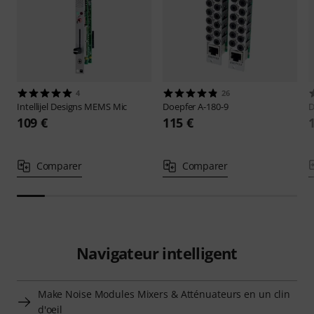
4
26
Intellijel Designs
MEMS Mic
Doepfer
A-180-9
D
109 €
115 €
Comparer
Comparer
Navigateur intelligent
Make Noise Modules Mixers & Atténuateurs en un clin
d'oeil