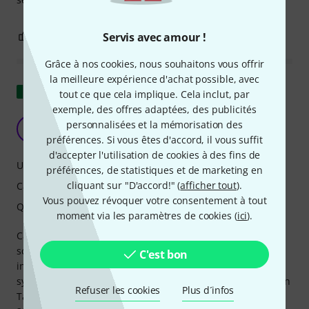
0
0
Servis avec amour !
SIGNALER L'ÉVALUATION
Grâce à nos cookies, nous souhaitons vous offrir
la meilleure expérience d'achat possible, avec
Afficher l'original
tout ce que cela implique. Cela inclut, par
exemple, des offres adaptées, des publicités
module vraiment utile
personnalisées et la mémorisation des
R
Rossdd 10.12.2024
préférences. Si vous êtes d'accord, il vous suffit
d'accepter l'utilisation de cookies à des fins de
Utilisation
préférences, de statistiques et de marketing en
cliquant sur "D'accord!" (
afficher tout
).
Caractéristiques
Vous pouvez révoquer votre consentement à tout
Qualité de fabrication
moment via les paramètres de cookies (
ici
).
Capable d'ajouter jusqu'à +13 volts (5+8), ce module
scale/offset/invert de Make Noise permet une parfaite
C'est bon
interaction entre les systèmes modulaires Eurorack et les
synthés analogiques. Personnellement, je l'utilise dans mon
Refuser les cookies
Plus d´infos
Tape & MicroSound MM comme conduit vers mon Pulsar-