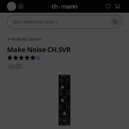
Démarr
modules divers
Make Noise CH.SVR
5.0 étoiles sur 5 d'après 6 évaluations clients
(
6
)