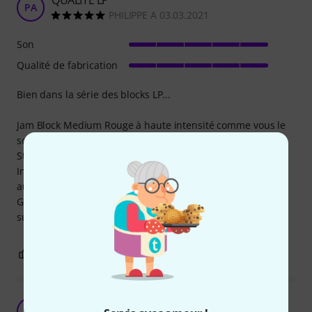
PA
PHILIPPE A 03.03.2021
Son
Qualité de fabrication
Bien dans la série des blocks LP...
Jam Block Medium Rouge à haute intensité comme vous le
souhaiteriez.
Stable, flexible à utiliser... juste LP
Indestructibles et absolument affirmés lorsque vous jouez
aussi bien tranquillement que fort.
Grande plage dynamique et même avec un jeu silencieux,
suffisamment jouable avec des maillets en feutre dur.
1
0
SIGNALER L'ÉVALUATION
Vraiment cool
T