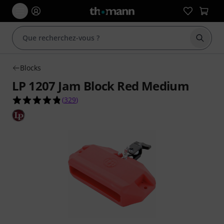
Démarr
Blocks
LP 1207 Jam Block Red Medium
4.8 étoiles sur 5 d'après 329 évaluations clients
(
329
)