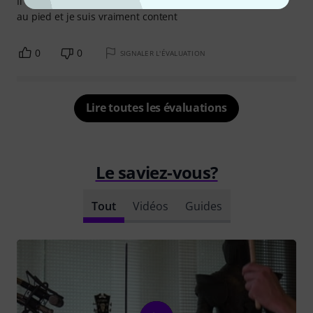
Il est incassable. il a un super son. Cette cloche, je la joue
au pied et je suis vraiment content
0
0
SIGNALER L'ÉVALUATION
Lire toutes les évaluations
Le saviez-vous?
Tout
Vidéos
Guides