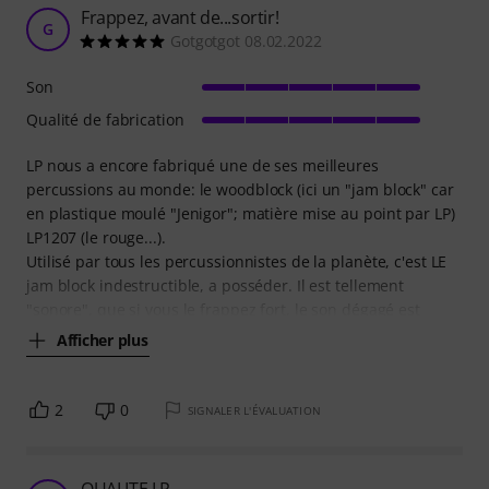
Frappez, avant de...sortir!
G
Gotgotgot 08.02.2022
Son
Qualité de fabrication
LP nous a encore fabriqué une de ses meilleures
percussions au monde: le woodblock (ici un "jam block" car
en plastique moulé "Jenigor"; matière mise au point par LP)
LP1207 (le rouge...).
Utilisé par tous les percussionnistes de la planète, c'est LE
jam block indestructible, a posséder. Il est tellement
"sonore", que si vous le frappez fort, le son dégagé est
Afficher plus
2
0
SIGNALER L'ÉVALUATION
QUALITE LP