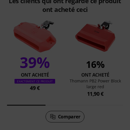
Les clients qui ont regardé ce produit
ont acheté ceci
39%
16%
ONT ACHETÉ
ONT ACHETÉ
Thomann PB2 Power Block
EXACTEMENT CE PRODUIT
large red
49 €
11,90 €
Comparer