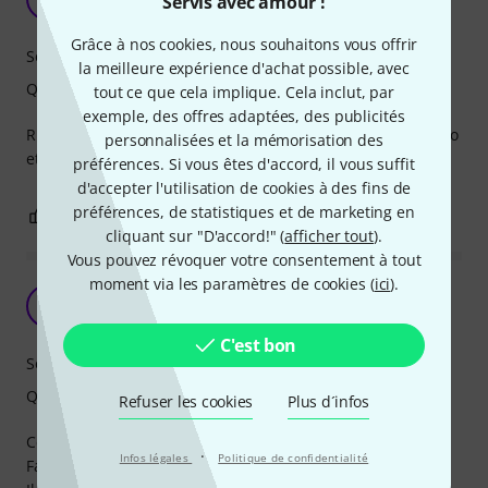
Servis avec amour !
Tarok 20.03.2021
Grâce à nos cookies, nous souhaitons vous offrir
Son
la meilleure expérience d'achat possible, avec
Qualité de fabrication
tout ce que cela implique. Cela inclut, par
exemple, des offres adaptées, des publicités
Rien à dire le bon son sympa comme tout pour un style afro
personnalisées et la mémorisation des
et plein d'autres encore...
préférences. Si vous êtes d'accord, il vous suffit
d'accepter l'utilisation de cookies à des fins de
préférences, de statistiques et de marketing en
0
0
SIGNALER L'ÉVALUATION
cliquant sur "D'accord!" (
afficher tout
).
Vous pouvez révoquer votre consentement à tout
moment via les paramètres de cookies (
ici
).
LP 1207
F
Florian71 01.05.2022
C'est bon
Son
Qualité de fabrication
Refuser les cookies
Plus d´infos
Ce Produit est très robuste
·
Infos légales
Politique de confidentialité
Fabriqué à partir de plastique moulé.