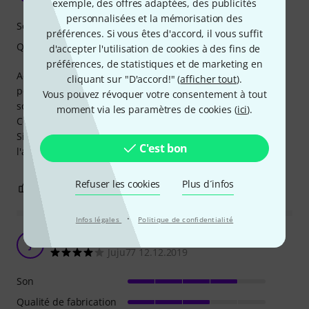
exemple, des offres adaptées, des publicités
personnalisées et la mémorisation des
Son
préférences. Si vous êtes d'accord, il vous suffit
Qualité de fabrication
d'accepter l'utilisation de cookies à des fins de
préférences, de statistiques et de marketing en
Acheté en bundle, pour jouer du metal typé latino:
cliquant sur "D'accord!" (
afficher tout
).
pour cet usage, je prendrai plutôt la version «loud», plus
Vous pouvez révoquer votre consentement à tout
sonore.
moment via les paramètres de cookies (
ici
).
Comme précisé par d'autres: attention aux jointures.
Si vous jouez en acoustique percus/voix, il fera largement
C'est bon
l'affaire.
Refuser les cookies
Plus d´infos
0
0
SIGNALER L'ÉVALUATION
·
Infos légales
Politique de confidentialité
Ca va
J
Juju77 12.12.2019
Son
Qualité de fabrication