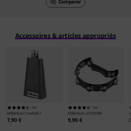
Comparer
Accessoires & articles appropriés
943
994
Millenium
Cowbell 7
Millenium
HT200 BK
M
7,90 €
9,90 €