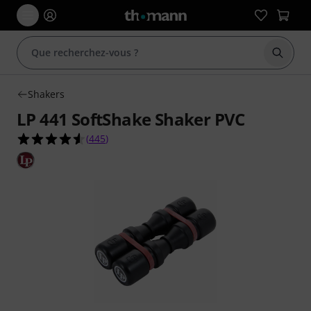
Démarr
Shakers
LP 441 SoftShake Shaker PVC
4.5 étoiles sur 5 d'après 445 évaluations clients
(
445
)