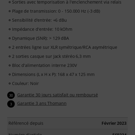
Sorties avec temporisation à l'enclenchement via relais
Plage de transmission: 0 - 150.000 Hz (-3 dB)
Sensibilité d'entrée: +6 dBu
Impédance d'entrée: 10 kOhm
Dynamique (SNR): > 129 dBA
2 entrées ligne sur XLR symétrique/RCA asymétrique
2 sorties casque sur Jack stéréo 6,3 mm
Bloc d'alimentation interne 230V
Dimensions (L x H x P): 168 x 47 x 125 mm
Couleur: Noir
Garantie 30 jours satisfait ou remboursé
30
Garantie 3 ans Thomann
3
Référencé depuis
Février 2023
Numéro d'article
560234