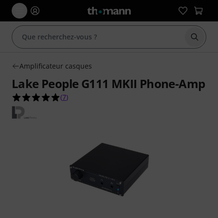
Démarr
Amplificateur casques
Lake People G111 MKII Phone-Amp
5.0 étoiles sur 5 d'après 7 évaluations clients
(
7
)