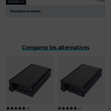
GUIDES
Headphone Amps
Comparez les alternatives
25
21
L