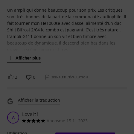
Un ampli qui donne beaucoup pour son prix. Les critiques
sont très bonnes de la part de la communauté audiophile. Il
fait tourner mon He1000se avec classe, alimenté d'un dac
Shiit Bifrost 2/64 le combo est gagnant. C'est très naturel.
L'ampli G111 donne un son vif et bien timbré avec
beaucoup de dynamique. Il descend bien bas dans les
grave. La scène sonore est très
Afficher plus
3
0
SIGNALER L'ÉVALUATION
Afficher la traduction
Love it !
A
Anonyme 15.11.2023
Utilisation