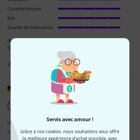
Caractéristiques
Son
Qualité de fabrication
Really good amp !! made the sound more wide in front to
back, details are move accurate ! thanks !
4
0
SIGNALER L'ÉVALUATION
Afficher l'original
Excellente qualité en provenance d'Allemagne
B
Brausebär 29.09.2023
Servis avec amour !
Utilisation
Grâce à nos cookies, nous souhaitons vous offrir
Caractéristiques
la meilleure expérience d'achat possible, avec