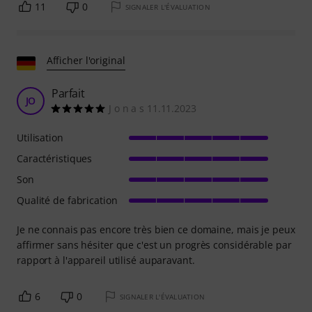
11
0
SIGNALER L'ÉVALUATION
Afficher l'original
Parfait
JO
J o n a s 11.11.2023
Utilisation
Caractéristiques
Son
Qualité de fabrication
Je ne connais pas encore très bien ce domaine, mais je peux
affirmer sans hésiter que c'est un progrès considérable par
rapport à l'appareil utilisé auparavant.
6
0
SIGNALER L'ÉVALUATION