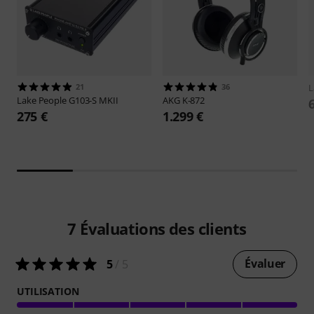
21
36
L
Lake People
G103-S MKII
AKG
K-872
275 €
1.299 €
7
Évaluations des clients
Évaluer
5
/ 5
UTILISATION