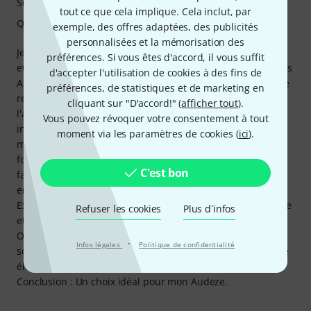
Son
tout ce que cela implique. Cela inclut, par
Qualité de fabrication
exemple, des offres adaptées, des publicités
personnalisées et la mémorisation des
Je cherchais un ampli casque adapté à mon Audeze LCD-X
préférences. Si vous êtes d'accord, il vous suffit
et j'ai reçu d'excellents conseils chez Thomann. Les casques
d'accepter l'utilisation de cookies à des fins de
Audeze, étant des casques magnétiques planaires, ont une
préférences, de statistiques et de marketing en
résistance interne relativement faible. Par conséquent,
cliquant sur "D'accord!" (
afficher tout
).
l'ampli devait lui aussi présenter une très faible résistance
Vous pouvez révoquer votre consentement à tout
interne, ce qui n'est le cas que pour quelques rares
moment via les paramètres de cookies (
ici
).
modèles. Le G111 est plutôt minimaliste dans ses
fonctionnalités, mais il excelle dans tout ce qu'il fait. Pour
C'est bon
faire simple : - Haute qualité et robustesse, avec un boîtier
en aluminium épais - Reste froid même à volume élevé -
Excellente commande de volume avec une surface agréable
Refuser les cookies
Plus d´infos
et antidérapante - Entrées symétriques et asymétriques -
Option de réglage du niveau (bien que le niveau préréglé
·
Infos légales
Politique de confidentialité
soit parfait) - Son neutre et sans distorsion même à volume
élevé - Puissance largement suffisante en cas de besoin.
Conclusion : Un choix idéal pour mon Audeze.