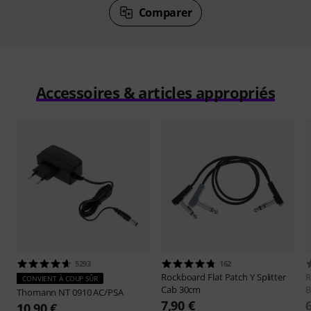
Comparer
Accessoires & articles appropriés
5293
162
Rockboard
Flat Patch Y Splitter
R
CONVIENT À COUP SÛR
Cab 30cm
B
Thomann
NT 0910 AC/PSA
7,90 €
10,90 €