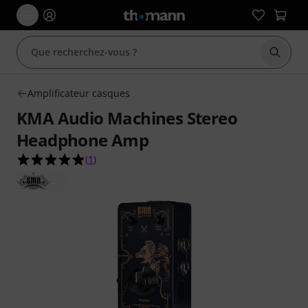
Démarr
Amplificateur casques
KMA Audio Machines Stereo
Headphone Amp
5.0 étoiles sur 5 d'après 1 évaluations clients
(
1
)