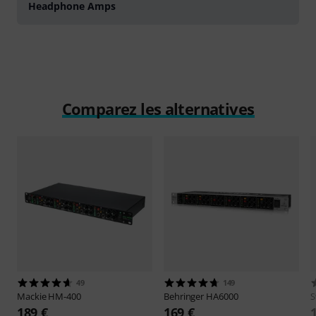
Headphone Amps
Comparez les alternatives
49
149
Mackie
HM-400
Behringer
HA6000
S
189 €
169 €