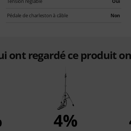
Tension réglable
Oui
Pédale de charleston à câble
Non
qui ont regardé ce produit on
%
4%