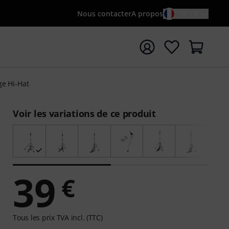
Nous contacter
A propos
FR / €
rrer la recherche avec le terme de recherche {searchTerm
e Hi-Hat
Voir les variations de ce produit
39
€
Tous les prix TVA incl. (TTC)