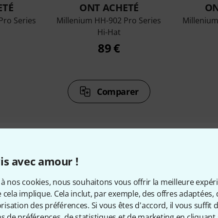
ETÉ
ONT ACHETÉ
ON
Pro Series
Millenium HH-902 Pro Series
Milleniu
Hi-Hat
89 €
Comparer
is avec amour !
cessoires & articles appropr
à nos cookies, nous souhaitons vous offrir la meilleure expér
 cela implique. Cela inclut, par exemple, des offres adaptées, 
sation des préférences. Si vous êtes d'accord, il vous suffit d'
ns de préférences, de statistiques et de marketing en cliquant 