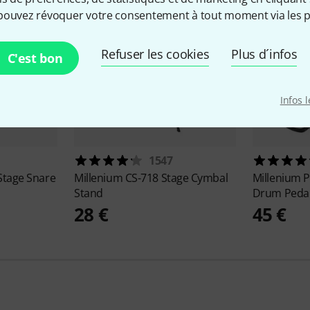
pouvez révoquer votre consentement à tout moment via les p
Refuser les cookies
Plus d´infos
C'est bon
Infos 
1547
Stage Snare
Millenium
CS-718 Stage Cymbal
Millenium
P
Stand
Drum Peda
28 €
45 €