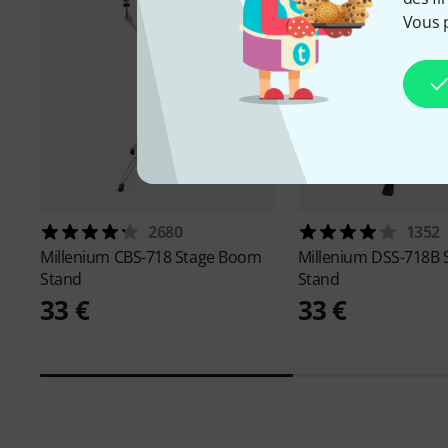
Vous 
2680
1352
Millenium
CBS-718 Stage Boom
Millenium
DSS-718B 
Stand
Stand
33 €
33 €