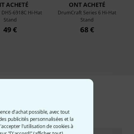
T ACHETÉ
ONT ACHETÉ
m DHS-6918C Hi-Hat
DrumCraft Series 6 Hi-Hat
Stand
Stand
49 €
68 €
iés
ience d'achat possible, avec tout
des publicités personnalisées et la
accepter l'utilisation de cookies à
sur "D'accord!" (
afficher tout
).