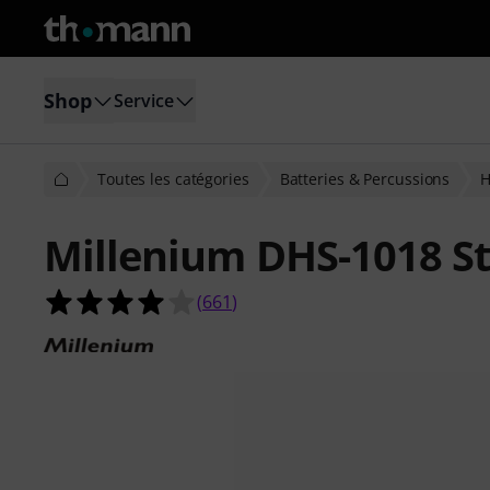
Shop
Service
Toutes les catégories
Batteries & Percussions
H
Millenium DHS-1018 St
4.1 étoiles sur 5 d'après 661 évaluat
(
661
)