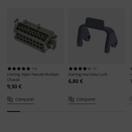
115
21
Harting
16pin Female Multipin
Harting
Han Easy Lock
H
Chassis
6,80 €
9,30 €
Comparer
Comparer