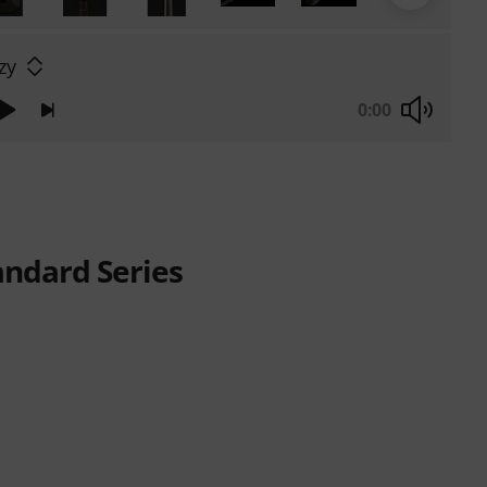
zy
0:00
andard Series