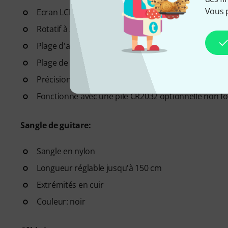
Vous 
Ecran LCD facile à lire
Rotatif à 360°
Plage d'accordage: La0 (27,50 Hz) - Do8 (4186 Hz)
Plage de calibrage: La4 = 440 Hz
Précision: +/- 1 centième
Fonctionne avec une pile CR2032 optionnelle non f
Sangle de guitare:
Sangle en nylon
Longueur réglable jusqu'à 150 cm
Extrémités en cuir
Couleur: noir