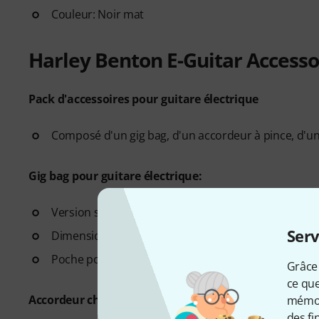
Couleur: Noir mat
Harley Benton E-Guitar Accesso
Pack d'accessoires pour guitare électrique
Composé d'un gig bag, d'un accordeur à pince, d'un
Gig bag pour guitare électrique:
Version standard
Serv
Dimensions intérieures (L x l x P): env. 105 x 35 x 8 
Poche pour accessoires
Grâce 
ce que
Accordeur chromatique à pince:
mémori
des fi