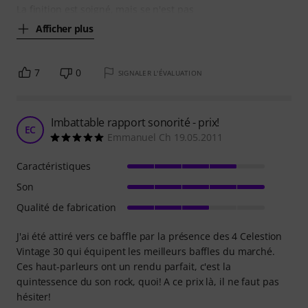
La finition est soigné, mais se n'est pas
Afficher plus
7
0
SIGNALER L'ÉVALUATION
Imbattable rapport sonorité - prix!
EC
Emmanuel Ch 19.05.2011
Caractéristiques
Son
Qualité de fabrication
J'ai été attiré vers ce baffle par la présence des 4 Celestion
Vintage 30 qui équipent les meilleurs baffles du marché.
Ces haut-parleurs ont un rendu parfait, c'est la
quintessence du son rock, quoi! A ce prix là, il ne faut pas
hésiter!