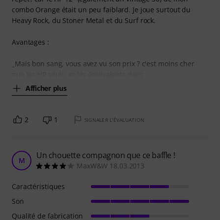
combo Orange était un peu faiblard. Je joue surtout du
Heavy Rock, du Stoner Metal et du Surf rock.
Avantages :
_Mais bon sang, vous avez vu son prix ? c'est moins cher
que les HP seuls, et les équivalents dans
Afficher plus
2
1
SIGNALER L'ÉVALUATION
Un chouette compagnon que ce baffle !
M
MaxW&W 18.03.2013
Caractéristiques
Son
Qualité de fabrication