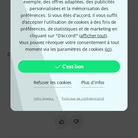
exemple, des offres adaptées, des publicités
personnalisées et la mémorisation des
Il offre un rapport qualité-prix exceptionnel, car le coût du
caisson avec haut-parleurs est souvent inférieur à celui de
préférences. Si vous êtes d'accord, il vous suffit
l&#39;achat des haut-parleurs séparément.
d'accepter l'utilisation de cookies à des fins de
préférences, de statistiques et de marketing en
Le boîtier est polyvalent, offrant plusieurs options
cliquant sur "D'accord!" (
afficher tout
).
d&#39;impédance (4, 8, 16 ohms) pour différentes
configurations d&#39;amplificateurs.
Vous pouvez révoquer votre consentement à tout
moment via les paramètres de cookies (
ici
).
Ce que vous devez savoir d'autre :
La qualité de fabrication, notamment le revêtement en tolex et
C'est bon
les roues, n&#39;est pas aussi robuste que celle des modèles
plus chers et peut présenter des signes d&#39;usure avec le
temps ou lors du transport.
Refuser les cookies
Plus d´infos
Le meuble peut être lourd et encombrant, ce qui rend son
transport difficile, notamment pour les concerts ou s&#39;il y a
·
Infos légales
Politique de confidentialité
des escaliers.
Ce résumé est-il utile ?
Marquer ce résumé comme utile
Marquer ce résumé comme in