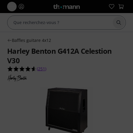
Démarr
Baffles guitare 4x12
Harley Benton G412A Celestion
V30
4.6 étoiles sur 5 d'après 251 évaluations clients
(
251
)