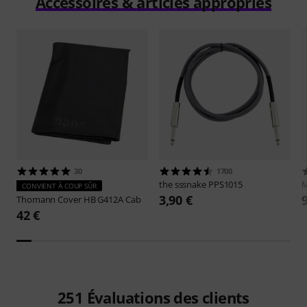
Accessoires & articles appropriés
30
1700
the sssnake
PPS1015
M
CONVIENT À COUP SÛR
3,90 €
Thomann
Cover HB G412A Cab
42 €
251
Évaluations des clients