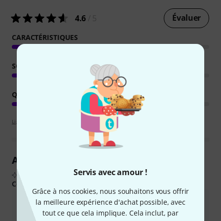
Évaluer
4.6
/ 5
CARACTÉRISTIQUES
SON
QUALITÉ DE FABRICATION
Lignes directrices d'évaluation
Aperçu des avis clients
Servis avec amour !
D'après les avis d'acheteurs réels, résumés par l'IA
Ce que les acheteurs ont aimé :
Grâce à nos cookies, nous souhaitons vous offrir
La qualité sonore est excellente, notamment grâce aux haut-
la meilleure expérience d'achat possible, avec
parleurs Celestion V30, qui offrent une excellente tonalité pour
tout ce que cela implique. Cela inclut, par
différents genres musicaux.