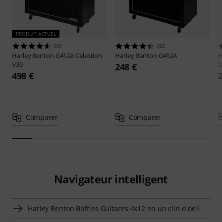
PRODUIT ACTUEL
251
262
Harley Benton
G412A Celestion
Harley Benton
G412A
H
V30
U
248 €
498 €
Comparer
Comparer
Navigateur intelligent
Harley Benton Baffles Guitares 4x12 en un clin d'oeil