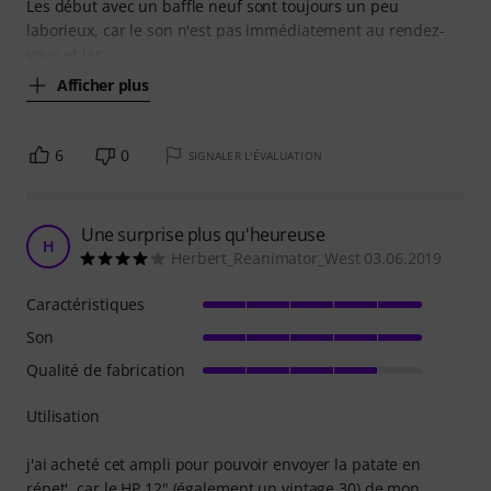
Les début avec un baffle neuf sont toujours un peu
laborieux, car le son n'est pas immédiatement au rendez-
vous et les
Afficher plus
6
0
SIGNALER L'ÉVALUATION
Une surprise plus qu'heureuse
H
Herbert_Reanimator_West 03.06.2019
Caractéristiques
Son
Qualité de fabrication
Utilisation
j'ai acheté cet ampli pour pouvoir envoyer la patate en
répet', car le HP 12" (également un vintage 30) de mon