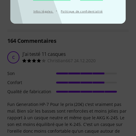
Ce résumé est-il utile ?
·
Infos légales
Politique de confidentialité
Marquer ce résumé comme utile
Marquer ce résumé comme in
164
Commentaires
J'ai testé 11 casques
C
Christian667 24.12.2020
Son
Confort
Qualité de fabrication
Fun Generation HP-7 Pour le prix (20€) c'est vraiment pas
mal. Bien sûr les basses sont renforcées et moins jolies par
rapport à un casque neutre et même que le AKG K-245. Le
son est moins équilibré que le K-245. C'est un casque sur
l'oreille donc moins confortable qu'un casque autour de