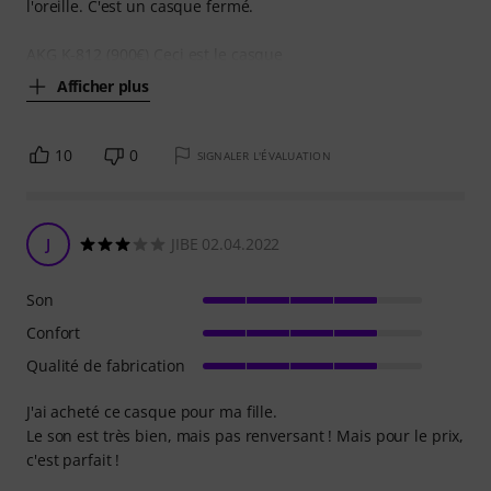
l'oreille. C'est un casque fermé.
AKG K-812 (900€) Ceci est le casque
Afficher plus
10
0
SIGNALER L'ÉVALUATION
J
JIBE 02.04.2022
Son
Confort
Qualité de fabrication
J'ai acheté ce casque pour ma fille.
Le son est très bien, mais pas renversant ! Mais pour le prix,
c'est parfait !