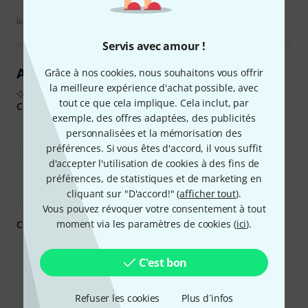
Lignes directrices d'évaluation
Servis avec amour !
Aperçu des avis clients
Grâce à nos cookies, nous souhaitons vous offrir
la meilleure expérience d'achat possible, avec
D'après les avis d'acheteurs réels, résumés par l'IA
tout ce que cela implique. Cela inclut, par
Ce que les acheteurs ont aimé :
exemple, des offres adaptées, des publicités
Ces écouteurs offrent une bonne qualité sonore pour leur prix,
personnalisées et la mémorisation des
notamment pour le DJing.
préférences. Si vous êtes d'accord, il vous suffit
d'accepter l'utilisation de cookies à des fins de
Ils offrent une bonne isolation contre les bruits extérieurs.
préférences, de statistiques et de marketing en
cliquant sur "D'accord!" (
afficher tout
).
Le câble détachable est une caractéristique pratique.
Vous pouvez révoquer votre consentement à tout
moment via les paramètres de cookies (
ici
).
Ce que vous devez savoir d'autre :
Certains utilisateurs les trouvent inconfortables en cas de port
prolongé.
C'est bon
Des inquiétudes subsistent quant à la durabilité de certains
composants au fil du temps.
Refuser les cookies
Plus d´infos