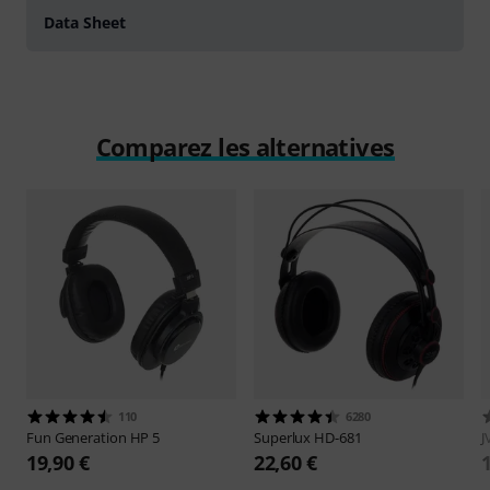
Data Sheet
Comparez les alternatives
110
6280
Fun Generation
HP 5
Superlux
HD-681
J
19,90 €
22,60 €