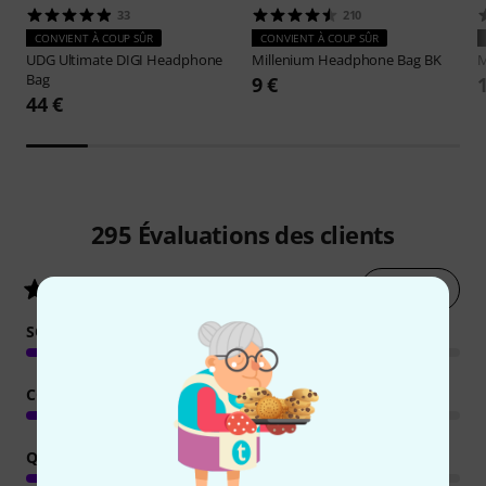
33
210
CONVIENT À COUP SÛR
CONVIENT À COUP SÛR
UDG
Ultimate DIGI Headphone
Millenium
Headphone Bag BK
Bag
9 €
44 €
295
Évaluations des clients
Évaluer
4.3
/ 5
SON
CONFORT
QUALITÉ DE FABRICATION