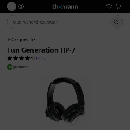
Démarr
Casques HiFi
Fun Generation HP-7
4.3 étoiles sur 5 d'après 295 évaluations clients
(
295
)