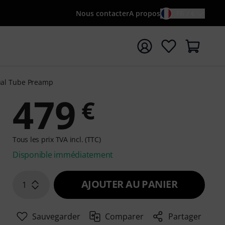
Nous contacter
A propos
FR / €
rrer la recherche avec le terme de recherche {searchTerm
ual Tube Preamp
479
€
Tous les prix TVA incl. (TTC)
Disponible immédiatement
AJOUTER AU PANIER
1
Sauvegarder
Comparer
Partager