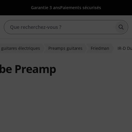
Garantie 3 ans
Paiements sécurisés
Déma
 guitares électriques
Preamps guitares
Friedman
IR-D D
ube Preamp
ons clients