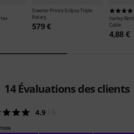
Dawner Prince
Eclipsa Triple
Rotary
rtex
Harley Ben
579 €
Cable
4,88 €
14
Évaluations des clients
4.9
/ 5
ATION