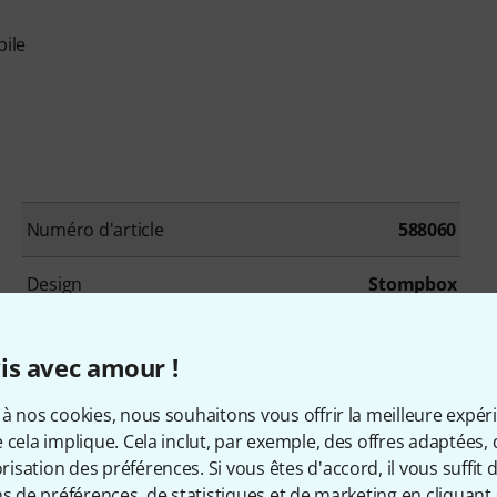
pile
Numéro d'article
588060
Design
Stompbox
Modélisation d'amplis
Non
is avec amour !
Sortie casque
Oui
à nos cookies, nous souhaitons vous offrir la meilleure expér
 cela implique. Cela inclut, par exemple, des offres adaptées, 
Interface MIDI
Oui
sation des préférences. Si vous êtes d'accord, il vous suffit d'
ns de préférences, de statistiques et de marketing en cliquant 