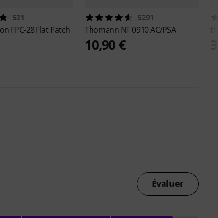
531
5291
ton
FPC-28 Flat Patch
Thomann
NT 0910 AC/PSA
th
10,90 €
3
Évaluer