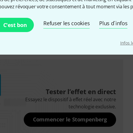
Connectique pour pédales ou pédalier
Non
pouvez révoquer votre consentement à tout moment via les p
Accordeur intégré
Non
Refuser les cookies
Plus d´infos
C'est bon
Boîte à rythmes
Non
Infos 
Tester l’effet en direct
Essayez le dispositif à effet réel avec notre
technologie exclusive.
Commencer le Stompenberg