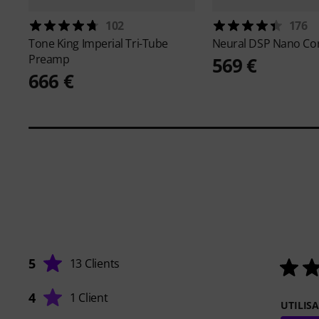
102
176
Tone King
Imperial Tri-Tube
Neural DSP
Nano Co
Preamp
569 €
666 €
5
13 Clients
4
1 Client
UTILIS