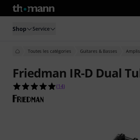
Shop
Service
Toutes les catégories
Guitares & Basses
Amplis
Friedman IR-D Dual T
4.9 étoiles sur 5 d'après 14 évaluati
(
14
)