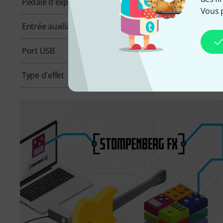
Pédale d'expression intégrée
Non
Vous 
Entrée auxiliaire
Non
Port USB
Oui
Type d'effet
Préampli