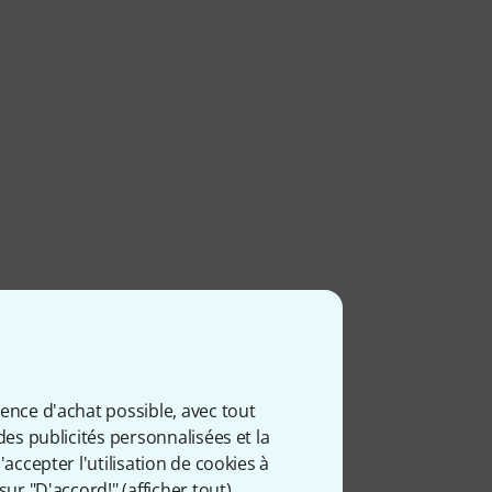
ience d'achat possible, avec tout
des publicités personnalisées et la
accepter l'utilisation de cookies à
sur "D'accord!" (
afficher tout
).