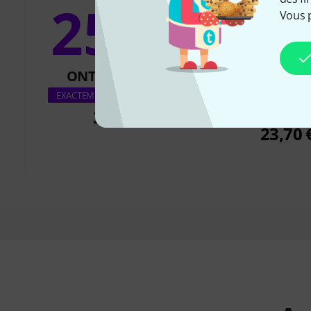
25%
Vous 
9
ONT ACHETÉ
ONT ACH
Flyht Pro Gorilla 
EXACTEMENT CE PRODUIT
GAC120
33 €
23,70 