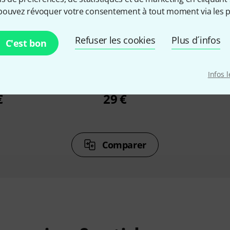
pouvez révoquer votre consentement à tout moment via les p
%
9%
Refuser les cookies
Plus d´infos
C'est bon
ETÉ
ONT ACHETÉ
ON
Soft Case
Flyht Pro Gorilla Soft Case
Flyht Pr
Infos 
GAC142
€
29 €
Comparer