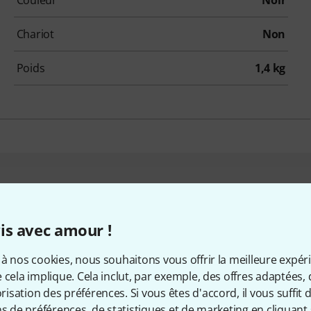
Couleur
Noir
Chariot
Non
Poids
1,4 kg
qui ont regardé ce produit on
is avec amour !
à nos cookies, nous souhaitons vous offrir la meilleure expér
 cela implique. Cela inclut, par exemple, des offres adaptées, 
sation des préférences. Si vous êtes d'accord, il vous suffit d'
ns de préférences, de statistiques et de marketing en cliquant 