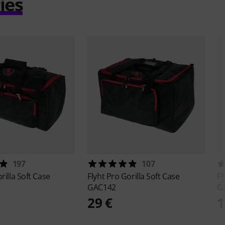
iés
197
107
rilla Soft Case
Flyht Pro
Gorilla Soft Case
Fl
GAC142
G
29 €
1