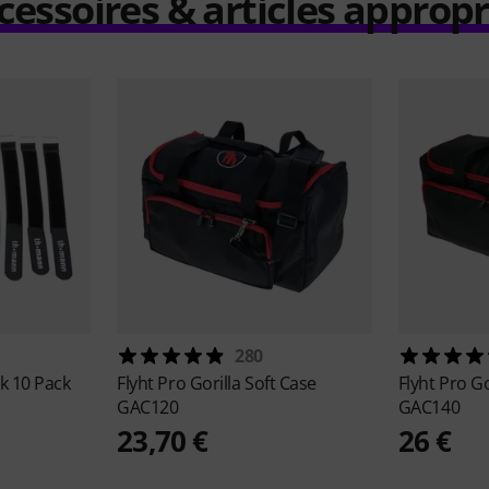
cessoires & articles appropr
280
k 10 Pack
Flyht Pro
Gorilla Soft Case
Flyht Pro
Go
GAC120
GAC140
23,70 €
26 €