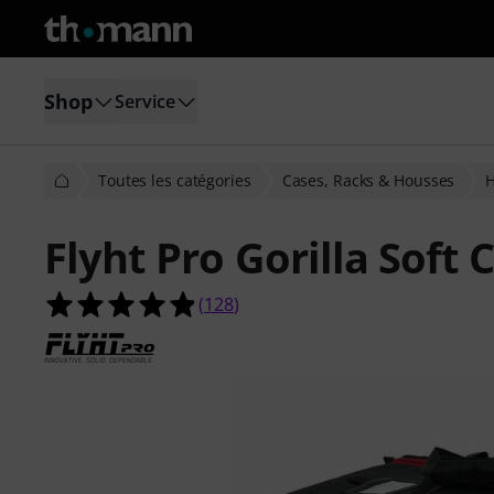
Shop
Service
Toutes les catégories
Cases, Racks & Housses
H
Flyht Pro Gorilla Soft
4.9 étoiles sur 5 d'après 128 évaluat
(
128
)