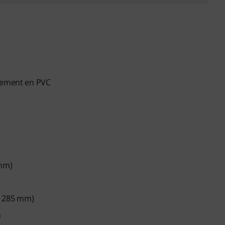
êtement en PVC
 mm)
x 285 mm)
m