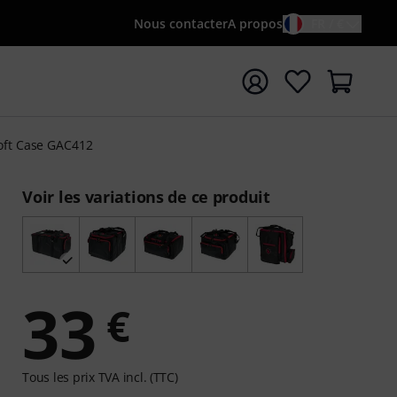
Nous contacter
A propos
FR / €
rrer la recherche avec le terme de recherche {searchTerm
Soft Case GAC412
Voir les variations de ce produit
33
€
Tous les prix TVA incl. (TTC)