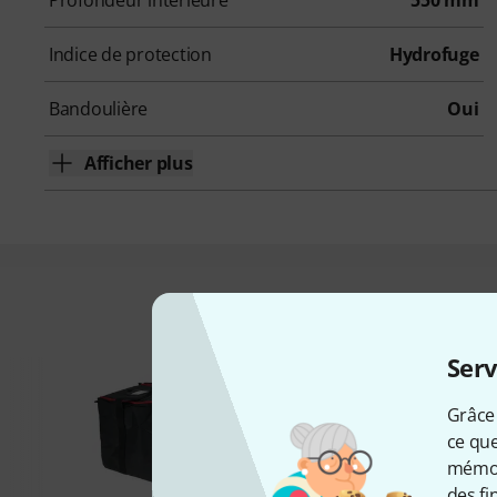
Profondeur intérieure
550 mm
Indice de protection
Hydrofuge
Bandoulière
Oui
Afficher plus
Les clients 
Serv
Grâce 
ce que
mémori
des fi