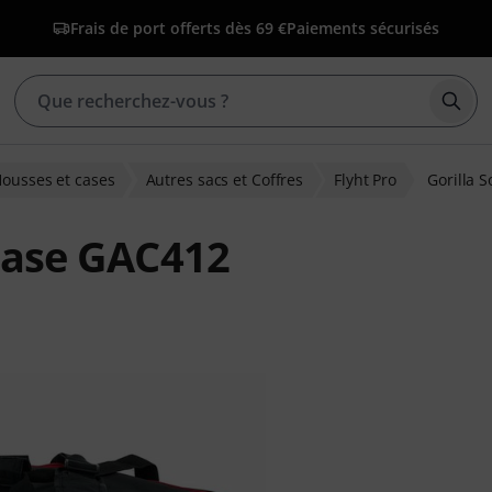
Frais de port offerts dès 69 €
Paiements sécurisés
Déma
ousses et cases
Autres sacs et Coffres
Flyht Pro
Gorilla 
 Case GAC412
ions clients