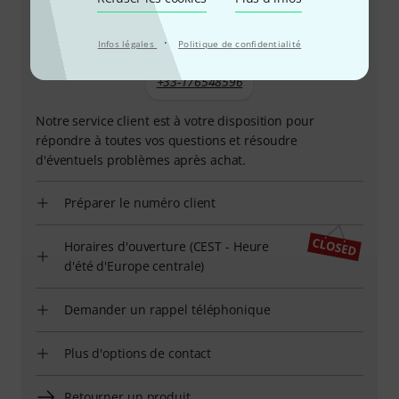
·
Infos légales
Politique de confidentialité
+33-176548596
Notre service client est à votre disposition pour
répondre à toutes vos questions et résoudre
d'éventuels problèmes après achat.
Préparer le numéro client
Horaires d'ouverture (CEST - Heure
d'été d'Europe centrale)
Demander un rappel téléphonique
Plus d'options de contact
Retourner un produit