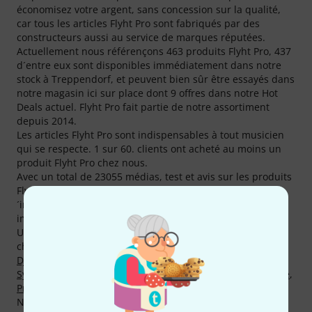
économisez votre argent, sans concession sur la qualité,
car tous les articles Flyht Pro sont fabriqués par des
constructeurs aussi au service de marques réputées.
Actuellement nous référençons 463 produits Flyht Pro, 437
d´entre eux sont disponibles immédiatement dans notre
stock à Treppendorf, et peuvent bien sûr être essayés dans
notre magasin ici sur place dont 9 offres dans notre Hot
Deals actuel. Flyht Pro fait partie de notre assortiment
depuis 2014.
Les articles Flyht Pro sont indispensables à tout musicien
qui se respecte. 1 sur 60. clients ont acheté au moins un
produit Flyht Pro chez nous.
Avec un total de 23055 médias, test et avis sur les produits
Flyht Pro vous pouvez vous procurer un grand nombre d
´informations sur notre site telles que 5517 images, 365
images zoom 360° et 17173 avis clients.
Un total de 131 produits Flyht Pro sont au top des ventes
chez Thomann en ce moment, parmi les catégories
Racks
DJ
,
Flight Cases pour Accessoires
,
Autres Housses & Etuis
,
Système de Transport
,
Housses pour Equipement Lumière
,
Praticables de Scène
et
Flight Cases pour Claviers
.
Notre coup de coeur du moment serait l'article
Flyht Pro