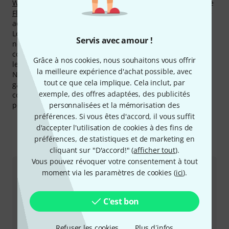
WP Safe Box 5 IP65
. Le hit absolu chez Flyht Pro est l'article
Flyht Pro WP Safe Box 8 IP65
. Plus de 20.000 pièces ont été
achetées chez nous à ce jour !
Les articles Flyht Pro font partie des plus regardés sur
Servis avec amour !
notre site. Au cours des derniers mois, les produits de ce
constructeur on été consultés plus de 450.000 de fois sur
Grâce à nos cookies, nous souhaitons vous offrir
le Online-Store Thomann.
la meilleure expérience d'achat possible, avec
Nous offrons aussi pour les produits Flyht Pro notre
tout ce que cela implique. Cela inclut, par
garantie 30 jours satisfait ou remboursé, 3 ans de tout
exemple, des offres adaptées, des publicités
comme de nombreux services tels que des conseils
personnalisées et la mémorisation des
personnalisés, et autres services sur le site internet, etc.
préférences. Si vous êtes d'accord, il vous suffit
d'accepter l'utilisation de cookies à des fins de
préférences, de statistiques et de marketing en
Comment nous contacter
cliquant sur "D'accord!" (
afficher tout
).
Vous pouvez révoquer votre consentement à tout
moment via les paramètres de cookies (
ici
).
Service Client France
C'est bon
Refuser les cookies
Plus d´infos