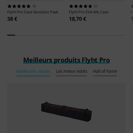
10
51
Flyht Pro
Case Novation Peak
Flyht Pro
EVA Mic Case
F
38 €
18,70 €
Meilleurs produits Flyht Pro
Meilleures ventes
Les mieux notés
Hall of Fame