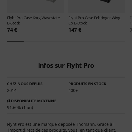
Flyht Pro
Case Korg Wavestate
Flyht Pro
Case Behringer Wing
F
B-Stock
Co B-Stock
H
74 €
147 €
Infos sur Flyht Pro
CHEZ NOUS DEPUIS
PRODUITS EN STOCK
2014
400+
Ø DISPONIBLITÉ MOYENNE
91.60% (1 an)
Flyht Pro est une marque déposée Thomann. Grâce à l
´import direct de ces produits, vous, en tant que client,