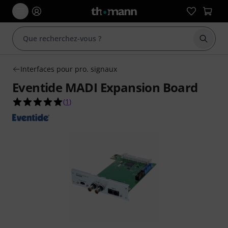
Démarr
Interfaces pour pro. signaux
Eventide MADI Expansion Board
5.0 étoiles sur 5 d'après 1 évaluations clients
(
1
)