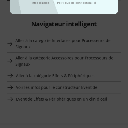
·
Infos légales
Politique de confidentialité
Navigateur intelligent
Aller à la catégorie Interfaces pour Processeurs de
Signaux
Aller à la catégorie Accessoires pour Processeurs de
Signaux
Aller à la catégorie Effets & Périphériques
Voir les infos pour le constructeur Eventide
Eventide Effets & Périphériques en un clin d'oeil