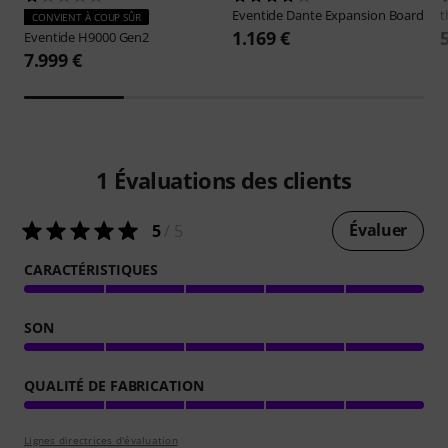
Eventide
Dante Expansion Board
t
CONVIENT À COUP SÛR
1.169 €
Eventide
H9000 Gen2
7.999 €
1
Évaluations des clients
Évaluer
5
/ 5
CARACTÉRISTIQUES
SON
QUALITÉ DE FABRICATION
Lignes directrices d'évaluation