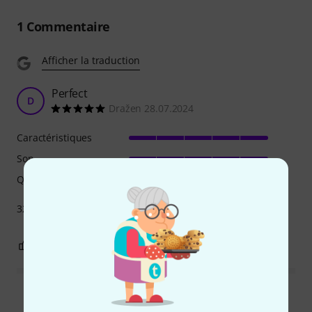
1
Commentaire
Afficher la traduction
Perfect
D
Dražen 28.07.2024
Caractéristiques
Son
Qualité de fabrication
32 inputs and 32 outputs, works perfectly
0
0
SIGNALER L'ÉVALUATION
Lire toutes les évaluations