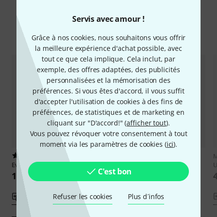
Servis avec amour !
Comparez les alternatives
Grâce à nos cookies, nous souhaitons vous offrir
la meilleure expérience d'achat possible, avec
tout ce que cela implique. Cela inclut, par
exemple, des offres adaptées, des publicités
personnalisées et la mémorisation des
préférences. Si vous êtes d'accord, il vous suffit
d'accepter l'utilisation de cookies à des fins de
préférences, de statistiques et de marketing en
cliquant sur "D'accord!" (
afficher tout
).
Vous pouvez révoquer votre consentement à tout
moment via les paramètres de cookies (
ici
).
1
Radial Engineering
Voco-Loco
Eventide
Dante Expansion Board
MK2
U
C'est bon
1.169 €
468 €
Refuser les cookies
Plus d´infos
Comparer
Comparer