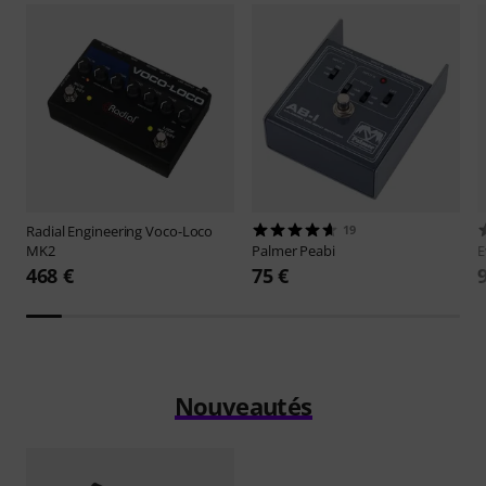
Radial Engineering
Voco-Loco
19
MK2
Palmer
Peabi
E
468 €
75 €
Nouveautés