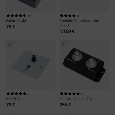
19
1
Palmer
Peabi
Eventide
Dante Expansion
Board
75 €
1.169 €
7
8
2
5
DBX
ZC-2
Empirical Labs
EL-FTC
73 €
255 €