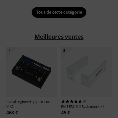
Tout de cette catégorie
Meilleures ventes
1
2
Radial Engineering
Voco-Loco
66
MK2
RME
RM19-II Rackmount Kit
468 €
45 €