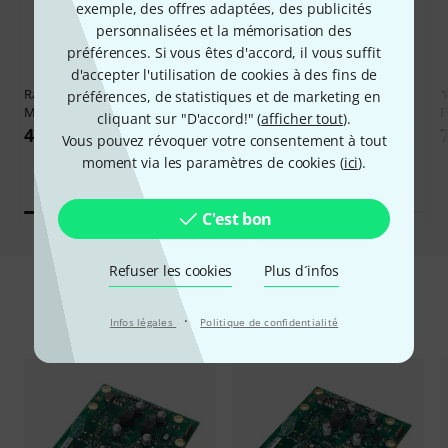
exemple, des offres adaptées, des publicités
personnalisées et la mémorisation des
préférences. Si vous êtes d'accord, il vous suffit
d'accepter l'utilisation de cookies à des fins de
Radial Engineering
Voco-Loco
6
préférences, de statistiques et de marketing en
MK2
Eventide
PowerMAX V2
P
cliquant sur "D'accord!" (
afficher tout
).
468 €
279 €
Vous pouvez révoquer votre consentement à tout
moment via les paramètres de cookies (
ici
).
C'est bon
Refuser les cookies
Plus d´infos
Prix cassés
·
Infos légales
Politique de confidentialité