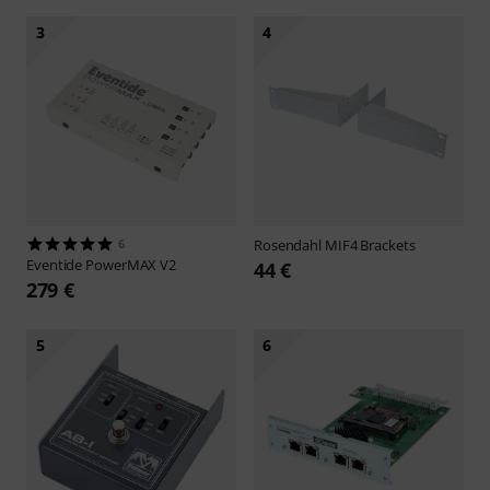
3
4
6
Rosendahl
MIF4 Brackets
Eventide
PowerMAX V2
44 €
279 €
5
6