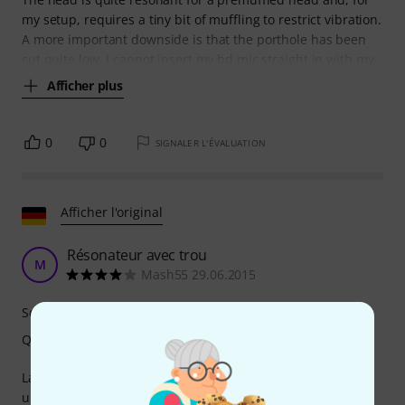
my setup, requires a tiny bit of muffling to restrict vibration.
A more important downside is that the porthole has been
cut quite low. I cannot insert my bd mic straight in with my
Afficher plus
0
0
SIGNALER L'ÉVALUATION
Afficher l'original
Résonateur avec trou
M
Mash55 29.06.2015
Son
Qualité de fabrication
La peau fonctionne bien comme peau de résonance, avec
un léger amortissement comparable à celui de la