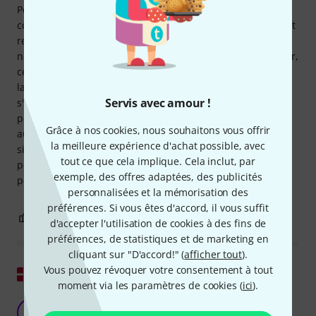
Powerstroke III d'autres fabricants. Elle surpasse la
concurrence sur deux points : 1) l'orifice, même légèrement
renforcé sur le bord, est déjà parfaitement positionné et
net ; 2) la bague d'amortissement est invisible de l'extérieur,
ce que je préfère pour la peau de résonance. La qualité de
la peinture est inférieure à celle de la concurrence ; il ne
Servis avec amour !
s'agit pas d'un véritable revêtement. Néanmoins, la
peinture s'écaille si l'on essaie d'enlever un vieux
Grâce à nos cookies, nous souhaitons vous offrir
autocollant d'un ancien groupe ou quelque chose de
la meilleure expérience d'achat possible, avec
similaire avec l'ongle. Il faut donc être extrêmement
tout ce que cela implique. Cela inclut, par
prudent. Je n'ai jamais rencontré ce problème avec les
exemple, des offres adaptées, des publicités
peaux Remo.
personnalisées et la mémorisation des
préférences. Si vous êtes d'accord, il vous suffit
1
0
SIGNALER L'ÉVALUATION
d'accepter l'utilisation de cookies à des fins de
préférences, de statistiques et de marketing en
cliquant sur "D'accord!" (
afficher tout
).
Vous pouvez révoquer votre consentement à tout
Afficher l'original
moment via les paramètres de cookies (
ici
).
Cuir Evans d'une qualité exceptionnelle.
M