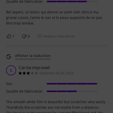
Qualité de fabrication
Bel aspect, un blanc qui donne un petit coté rétro à ma
grosse caisse, j'aime le son et la peau supporte de ne pas
être trop tendue.
1
0
SIGNALER L'ÉVALUATION
Afficher la traduction
Can be improved
S
StefanosI 06.03.2025
Son
Qualité de fabrication
The smooth white film is beautiful but scratches very easily.
Thankfully the scratches are not visible from a distance.
The head is quite resonant for a premuffled head and, for