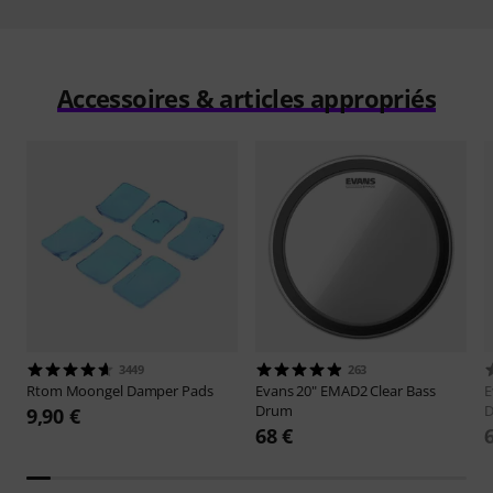
Accessoires & articles appropriés
3449
263
Rtom
Moongel Damper Pads
Evans
20" EMAD2 Clear Bass
E
Drum
9,90 €
68 €