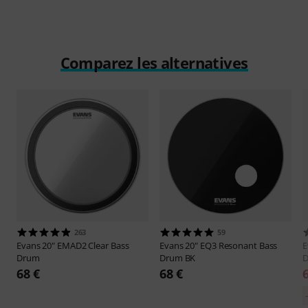
Comparez les alternatives
263
59
Evans
20" EMAD2 Clear Bass
Evans
20" EQ3 Resonant Bass
E
Drum
Drum BK
D
68 €
68 €