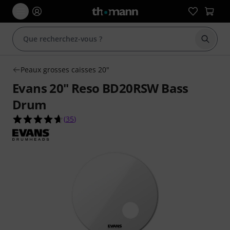
Démarr
Peaux grosses caisses 20"
Evans 20" Reso BD20RSW Bass
Drum
4.7 étoiles sur 5 d'après 35 évaluations clients
(
35
)