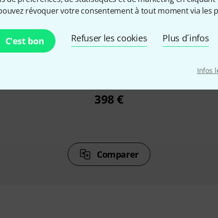
pouvez révoquer votre consentement à tout moment via les p
%
13%
Refuser les cookies
Plus d´infos
C'est bon
ETÉ
ONT ACHETÉ
ON
Infos 
eries
Shure SM 7 B
398 €
Comparer