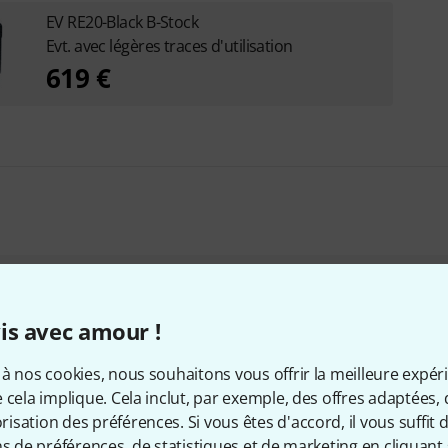
EV RE20-Black B-Stock
Evt. avec légères traces d'utilisation
619 €
qui ont regardé ce produit on
is avec amour !
à nos cookies, nous souhaitons vous offrir la meilleure expér
 cela implique. Cela inclut, par exemple, des offres adaptées, 
sation des préférences. Si vous êtes d'accord, il vous suffit d'
ns de préférences, de statistiques et de marketing en cliquant 