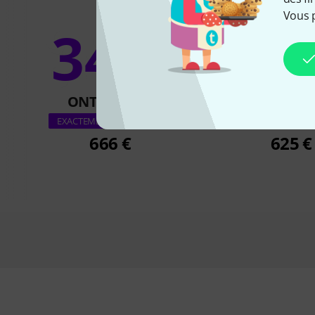
Vous 
34%
15
ONT ACHETÉ
ONT ACH
EV RE20 RE-S
EXACTEMENT CE PRODUIT
666 €
625 €