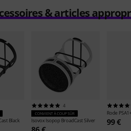
cessoires & articles appropr
4
Rode
PSA1
CONVIENT À COUP SÛR
99 €
ast Black
Isovox
Isopop BroadCast Silver
86 €