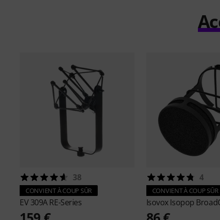
Ac
38
4
CONVIENT À COUP SÛR
CONVIENT À COUP SÛR
EV
309A RE-Series
Isovox
Isopop BroadC
159 €
86 €