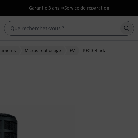
Garantie 3 ans
Service de réparation
Déma
truments
Micros tout usage
EV
RE20-Black
ons clients