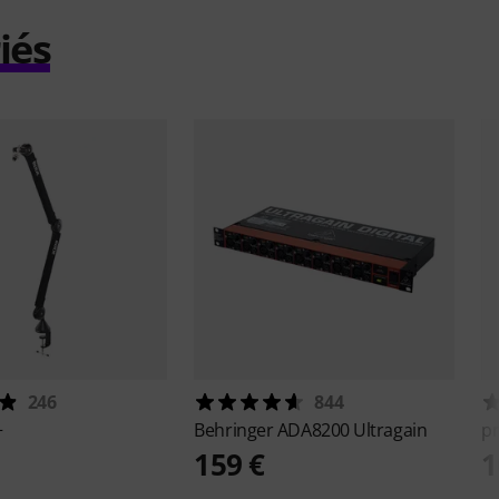
iés
246
844
+
Behringer
ADA8200 Ultragain
p
159 €
1