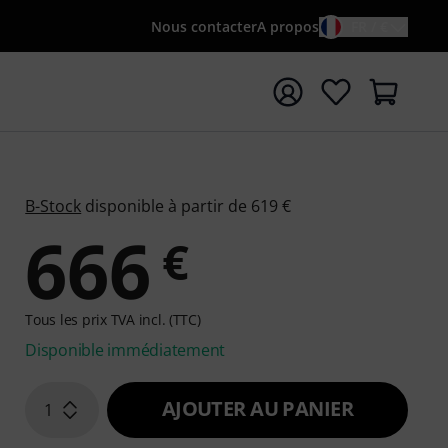
Nous contacter
A propos
FR / €
rrer la recherche avec le terme de recherche {searchTerm
B-Stock
disponible à partir de 619 €
666
€
Tous les prix TVA incl. (TTC)
Disponible immédiatement
AJOUTER AU PANIER
1