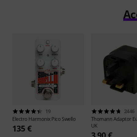
Ac
19
2446
Electro Harmonix
Pico Swello
Thomann
Adaptor E
UK
135 €
3,90 €