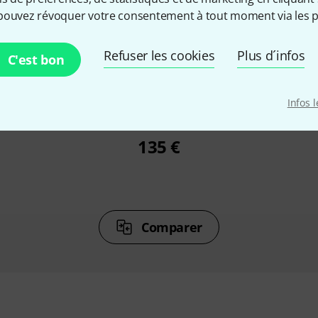
pouvez révoquer votre consentement à tout moment via les p
%
6%
Refuser les cookies
Plus d´infos
C'est bon
ETÉ
ONT ACHETÉ
ON
Infos 
5
Electro Harmonix Pico Swello
Electro 
135 €
Comparer