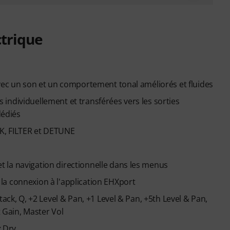
ctrique
avec un son et un comportement tonal améliorés et fluides
es individuellement et transférées vers les sorties
dédiés
K, FILTER et DETUNE
 la navigation directionnelle dans les menus
la connexion à l'application EHXport
ack, Q, +2 Level & Pan, +1 Level & Pan, +5th Level & Pan,
t Gain, Master Vol
x Dry