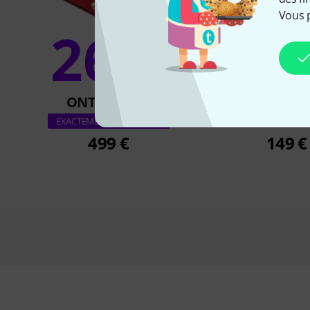
Vous 
26%
7
ONT ACHETÉ
ONT ACH
Boss OC-
EXACTEMENT CE PRODUIT
499 €
149 €