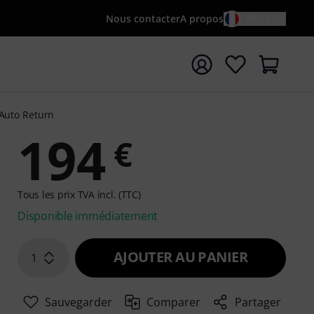
Nous contacter
A propos
FR / €
rrer la recherche avec le terme de recherche {searchTerm
Auto Return
194
€
Tous les prix TVA incl. (TTC)
Disponible immédiatement
AJOUTER AU PANIER
1
Sauvegarder
Comparer
Partager