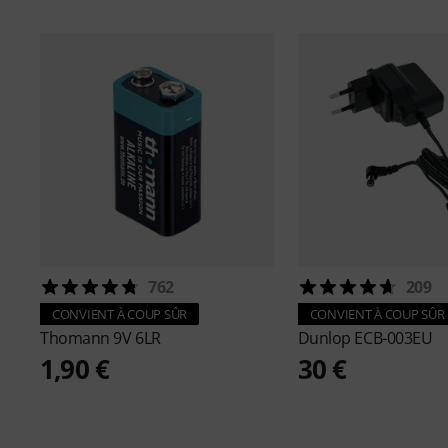
762
209
CONVIENT À COUP SÛR
CONVIENT À COUP SÛR
Thomann
9V 6LR
Dunlop
ECB-003EU
1,90 €
30 €