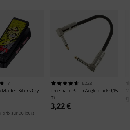
7
6233
n Maiden Killers Cry
pro snake
Patch Angled Jack 0,15
M
m
9
3,22 €
r prix sur 30 jours: