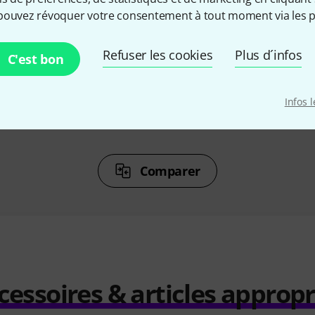
%
7%
pouvez révoquer votre consentement à tout moment via les p
ETÉ
ONT ACHETÉ
ON
Refuser les cookies
Plus d´infos
C'est bon
Baby Mini
Hotone Soul Press II
Dunlop CB
95 €
Infos 
Comparer
cessoires & articles appropr