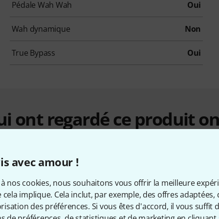
Pédale Wah Wah
Oui
Wah dynamique
Non
True Bypass
Oui
qui ont regardé ce produit on
is avec amour !
à nos cookies, nous souhaitons vous offrir la meilleure expér
 cela implique. Cela inclut, par exemple, des offres adaptées, 
sation des préférences. Si vous êtes d'accord, il vous suffit d'
ns de préférences, de statistiques et de marketing en cliquant 