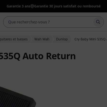
Garantie 3 ans
Garantie 30 jours satisfait ou remboursé
Déma
guitares et basses
Wah Wah
Dunlop
Cry Baby Mini 535Q 
 535Q Auto Return
ons clients