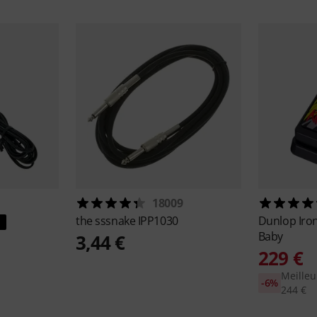
18009
the sssnake
IPP1030
Dunlop
Iro
Baby
3,44 €
229 €
Meilleu
-6%
244 €