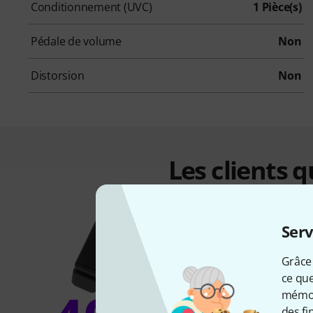
Conditionnement (UVC)
1 Pièce(s)
Pédale de volume
Non
Distorsion
Non
Les clients 
Serv
Grâce 
ce que
mémori
des fi