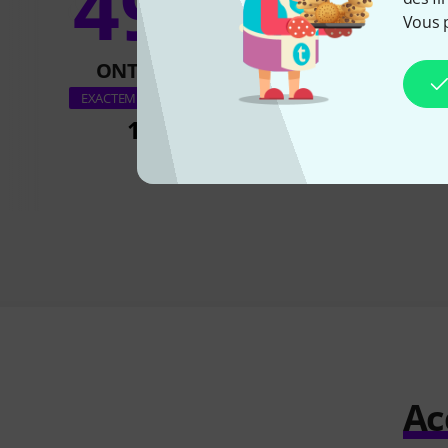
49%
10
Vous 
ONT ACHETÉ
ONT ACH
Dunlop CBM95 Cry
EXACTEMENT CE PRODUIT
Wah
194 €
111 €
Ac