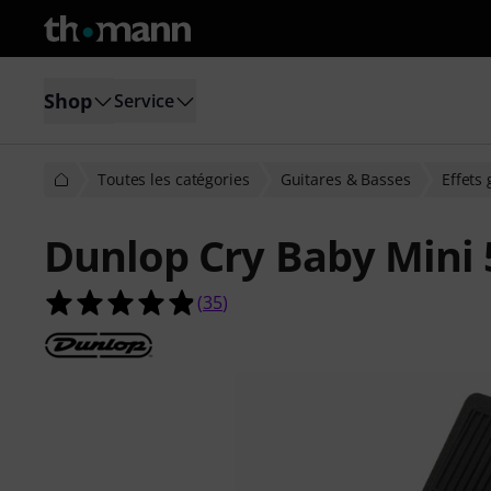
Shop
Service
Toutes les catégories
Guitares & Basses
Effets 
Dunlop Cry Baby Mini
4.9 étoiles sur 5 d'après 35 évaluati
(
35
)