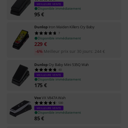
MEILLEURE VENTE
Disponible immédiatement
95
€
Dunlop
Iron Maiden Killers Cry Baby
7
Disponible immédiatement
229
€
-6%
Meilleur prix sur 30 jours
:
244
€
Dunlop
Cry Baby Mini 535Q Wah
40
MEILLEURE VENTE
Disponible immédiatement
175
€
Vox
VX V847A Wah
580
MEILLEURE VENTE
Disponible immédiatement
85
€