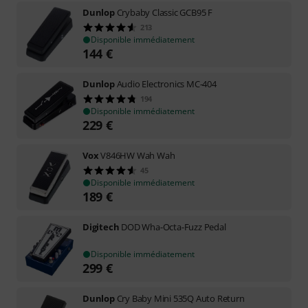
Dunlop
Crybaby Classic GCB95 F
213
Disponible immédiatement
144
€
Dunlop
Audio Electronics MC-404
194
Disponible immédiatement
229
€
Vox
V846HW Wah Wah
45
Disponible immédiatement
189
€
Digitech
DOD Wha-Octa-Fuzz Pedal
Disponible immédiatement
299
€
Dunlop
Cry Baby Mini 535Q Auto Return