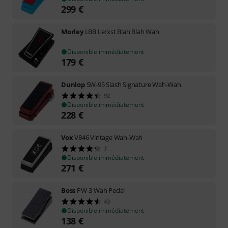
299
€
Morley
LBB Lerxst Blah Blah Wah
Disponible immédiatement
179
€
Dunlop
SW-95 Slash Signature Wah-Wah
92
Disponible immédiatement
228
€
Vox
V846 Vintage Wah-Wah
7
Disponible immédiatement
271
€
Boss
PW-3 Wah Pedal
43
Disponible immédiatement
138
€