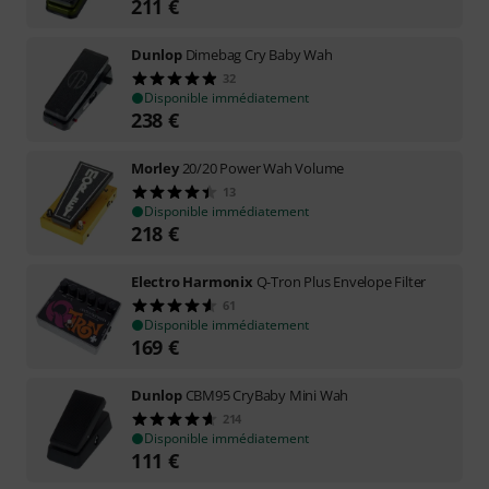
211
€
Dunlop
Dimebag Cry Baby Wah
32
Disponible immédiatement
238
€
Morley
20/20 Power Wah Volume
13
Disponible immédiatement
218
€
Electro Harmonix
Q-Tron Plus Envelope Filter
61
Disponible immédiatement
169
€
Dunlop
CBM95 CryBaby Mini Wah
214
Disponible immédiatement
111
€