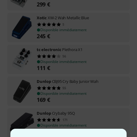
299
€
Xotic
XW-2 Wah Metallic Blue
5
Disponible immédiatement
245
€
tc electronic
Plethora X1
56
Disponible immédiatement
111
€
Dunlop
CBJ95 Cry Baby Junior Wah
55
Disponible immédiatement
169
€
Dunlop
Crybaby 95Q
171
Disponible immédiatement
166
€