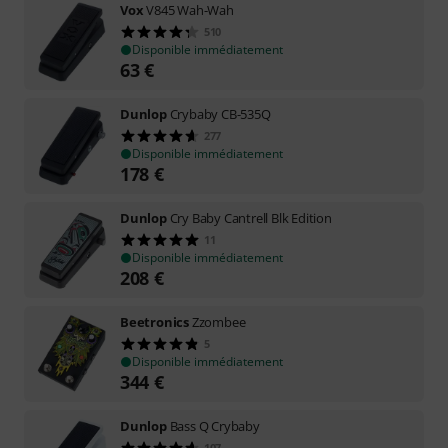
Vox
V845 Wah-Wah
510
Disponible immédiatement
63
€
Dunlop
Crybaby CB-535Q
277
Disponible immédiatement
178
€
Dunlop
Cry Baby Cantrell Blk Edition
11
Disponible immédiatement
208
€
Beetronics
Zzombee
5
Disponible immédiatement
344
€
Dunlop
Bass Q Crybaby
107