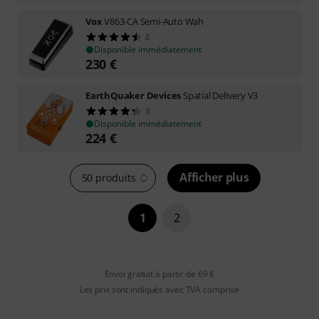
Vox
V863-CA Semi-Auto Wah
2
Disponible immédiatement
230
€
EarthQuaker Devices
Spatial Delivery V3
3
Disponible immédiatement
224
€
Afficher plus
50 produits
1
2
Envoi gratuit à partir de 69 €
Les prix sont indiqués avec TVA comprise