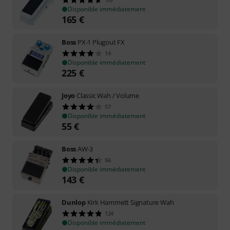
Disponible immédiatement
165
€
Boss
PX-1 Plugout FX
14
Disponible immédiatement
225
€
Joyo
Classic Wah / Volume
57
Disponible immédiatement
55
€
Boss
AW-3
56
Disponible immédiatement
143
€
Dunlop
Kirk Hammett Signature Wah
124
Disponible immédiatement