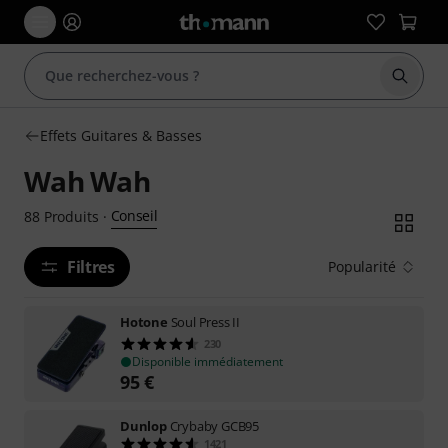
Démarr
Effets Guitares & Basses
Wah Wah
Conseil
88
Produits
·
Filtres
Popularité
Hotone
Soul Press II
230
Disponible immédiatement
95
€
Dunlop
Crybaby GCB95
1421