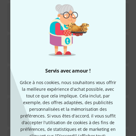
Dunlop
JTC95 Justin Chancellor Wah
16
Disponible immédiatement
325
€
Electro Harmonix
Micro Q-Tron
141
Disponible immédiatement
79
€
Servis avec amour !
JAM pedals
Wahcko
32
Grâce à nos cookies, nous souhaitons vous offrir
Disponible immédiatement
338
€
la meilleure expérience d'achat possible, avec
tout ce que cela implique. Cela inclut, par
exemple, des offres adaptées, des publicités
Dunlop
Slash Cry Baby Classic
personnalisées et la mémorisation des
94
Disponible immédiatement
préférences. Si vous êtes d'accord, il vous suffit
199
€
d'accepter l'utilisation de cookies à des fins de
préférences, de statistiques et de marketing en
Morley
MTPFW 20/20 Power Fuzz Wah
cliquant sur "D'accord!" (
afficher tout
).