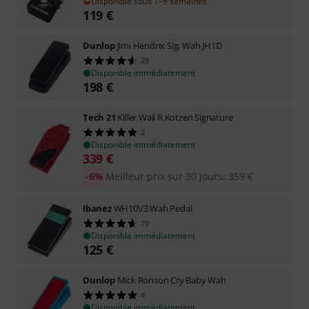
Disponible sous 7–9 semaines
119
€
Dunlop
Jimi Hendrix Sig. Wah JH1D
29
Disponible immédiatement
198
€
Tech 21
Killer Wail R.Kotzen Signature
2
Disponible immédiatement
339
€
-6%
Meilleur prix sur 30 jours
:
359
€
Ibanez
WH10V3 Wah Pedal
79
Disponible immédiatement
125
€
Dunlop
Mick Ronson Cry Baby Wah
4
Disponible immédiatement