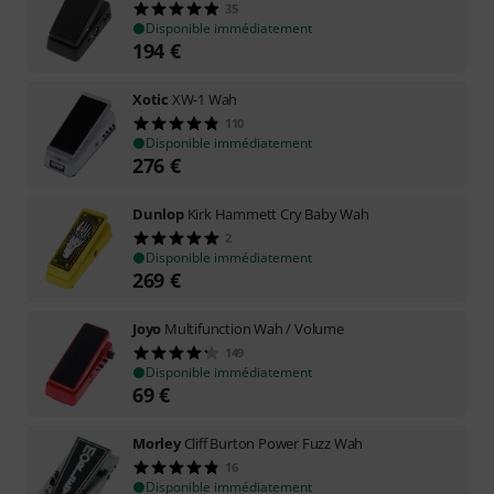
35
Disponible immédiatement
194
€
Xotic
XW-1 Wah
110
Disponible immédiatement
276
€
Dunlop
Kirk Hammett Cry Baby Wah
2
Disponible immédiatement
269
€
Joyo
Multifunction Wah / Volume
149
Disponible immédiatement
69
€
Morley
Cliff Burton Power Fuzz Wah
16
Disponible immédiatement