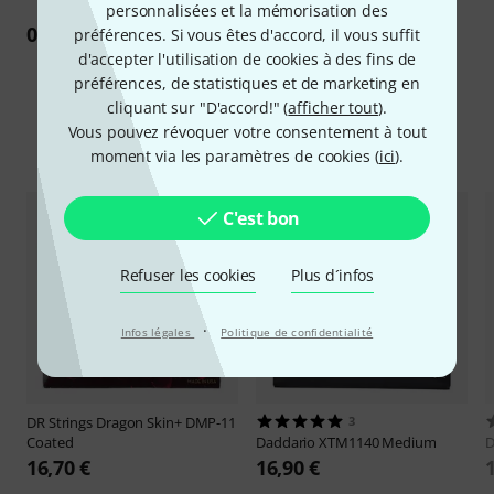
personnalisées et la mémorisation des
0
Commentaire
préférences. Si vous êtes d'accord, il vous suffit
d'accepter l'utilisation de cookies à des fins de
préférences, de statistiques et de marketing en
cliquant sur "D'accord!" (
afficher tout
).
Vous pouvez révoquer votre consentement à tout
Comparez les alternatives
moment via les paramètres de cookies (
ici
).
C'est bon
Refuser les cookies
Plus d´infos
·
Infos légales
Politique de confidentialité
DR Strings
Dragon Skin+ DMP-11
3
Coated
Daddario
XTM1140 Medium
D
16,70 €
16,90 €