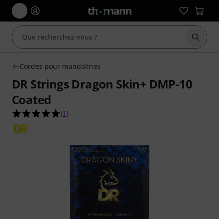
Démarr
Cordes pour mandolines
DR Strings Dragon Skin+ DMP-10
Coated
5.0 étoiles sur 5 d'après 1 évaluations clients
(
1
)