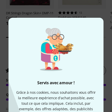
DR Strings
Dragon Skin+ DMP-11
13
Coated
Daddario
XSM1140
T
16,70 €
17,70 €
1
Évaluations des clients
Évaluer
5
/ 5
SON
Servis avec amour !
Grâce à nos cookies, nous souhaitons vous offrir
QUALITÉ DE FABRICATION
la meilleure expérience d'achat possible, avec
tout ce que cela implique. Cela inclut, par
exemple, des offres adaptées, des publicités
Lignes directrices d'évaluation