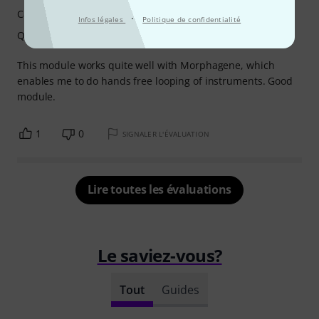
Caractéristiques
·
Infos légales
Politique de confidentialité
Qualité de fabrication
This module works quite well with Morphagene, which
enables me to do hands free looping of instruments. Good
module.
1
0
SIGNALER L'ÉVALUATION
Lire toutes les évaluations
Le saviez-vous?
Tout
Guides