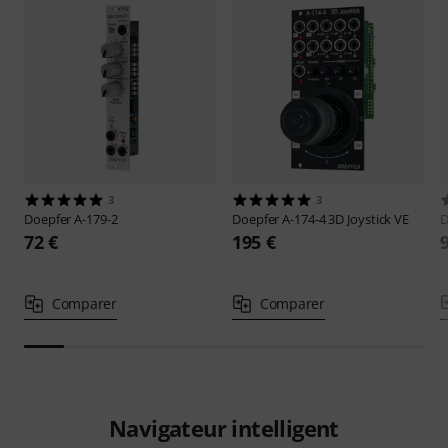
3
3
Doepfer
A-179-2
Doepfer
A-174-4 3D Joystick VE
D
72 €
195 €
Comparer
Comparer
Navigateur intelligent