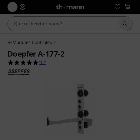
Démarr
Modules Contrôleurs
Doepfer A-177-2
4.8 étoiles sur 5 d'après 12 évaluations clients
(
12
)