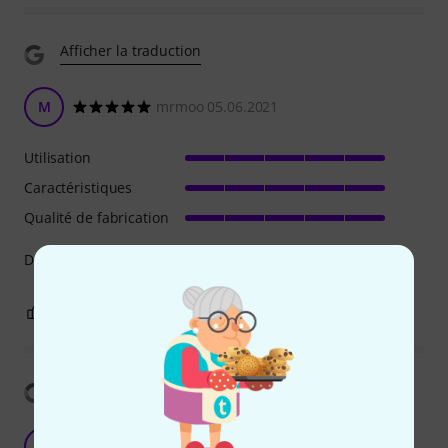
Afficher la traduction
M
mrmoo 05.06.2021
Utilisation
Caractéristiques
Qualité de fabrication
Does what's is supposed to do
0
0
SIGNALER L'ÉVALUATION
Afficher la traduction
Perfect addition!
DS