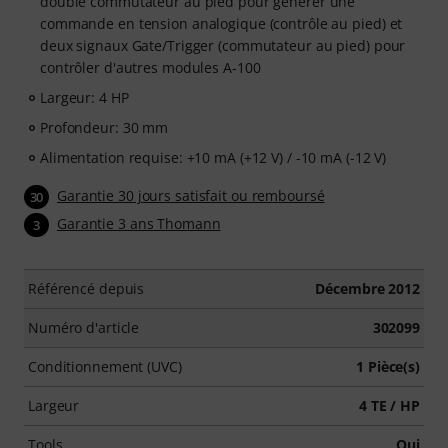
double commutateur au pied pour générer une
commande en tension analogique (contrôle au pied) et
deux signaux Gate/Trigger (commutateur au pied) pour
contrôler d'autres modules A-100
Largeur: 4 HP
Profondeur: 30 mm
Alimentation requise: +10 mA (+12 V) / -10 mA (-12 V)
Garantie 30 jours satisfait ou remboursé
30
Garantie 3 ans Thomann
3
Référencé depuis
Décembre 2012
Numéro d'article
302099
Conditionnement (UVC)
1 Pièce(s)
Largeur
4 TE / HP
Tools
Oui