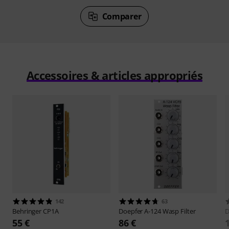
Comparer
Accessoires & articles appropriés
142
63
Behringer
CP1A
Doepfer
A-124 Wasp Filter
D
55 €
86 €