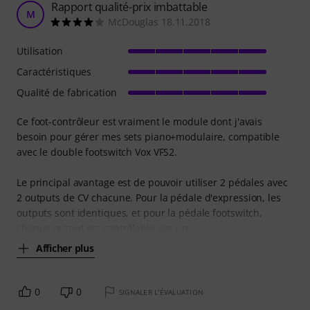
Rapport qualité-prix imbattable
M
McDouglas 18.11.2018
Utilisation
Caractéristiques
Qualité de fabrication
Ce foot-contrôleur est vraiment le module dont j'avais
besoin pour gérer mes sets piano+modulaire, compatible
avec le double footswitch Vox VFS2.
Le principal avantage est de pouvoir utiliser 2 pédales avec
2 outputs de CV chacune. Pour la pédale d'expression, les
outputs sont identiques, et pour la pédale footswitch,
chaque output est contrôlable par un
Afficher plus
0
0
SIGNALER L'ÉVALUATION