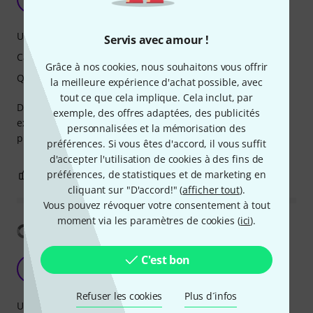
Darn Skippy 09.07.2026
Utilisation
Servis avec amour !
Caractéristiques
Grâce à nos cookies, nous souhaitons vous offrir
Qualité de fabrication
la meilleure expérience d'achat possible, avec
tout ce que cela implique. Cela inclut, par
Does exactly what it needs to do in my rack and is built
exemple, des offres adaptées, des publicités
extremely well, as with all Doepfer equipment that I’ve
personnalisées et la mémorisation des
purchased.
préférences. Si vous êtes d'accord, il vous suffit
d'accepter l'utilisation de cookies à des fins de
préférences, de statistiques et de marketing en
0
0
SIGNALER L'ÉVALUATION
cliquant sur "D'accord!" (
afficher tout
).
Vous pouvez révoquer votre consentement à tout
moment via les paramètres de cookies (
ici
).
Afficher la traduction
C'est bon
Works well
O
ostenreview 04.05.2020
Refuser les cookies
Plus d´infos
Utilisation