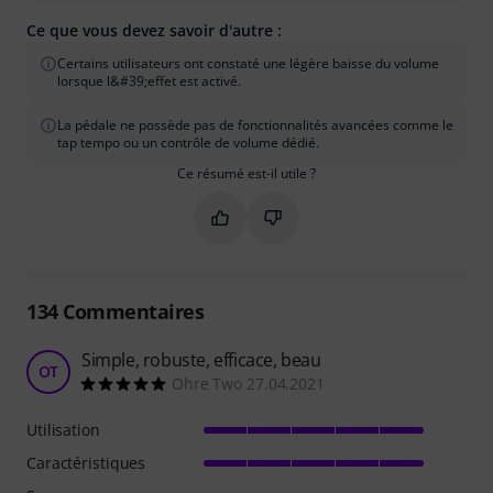
Ce que vous devez savoir d'autre :
Certains utilisateurs ont constaté une légère baisse du volume
lorsque l&#39;effet est activé.
La pédale ne possède pas de fonctionnalités avancées comme le
tap tempo ou un contrôle de volume dédié.
Ce résumé est-il utile ?
Marquer ce résumé comme utile
Marquer ce résumé comme in
134
Commentaires
Simple, robuste, efficace, beau
OT
Ohre Two 27.04.2021
Utilisation
Caractéristiques