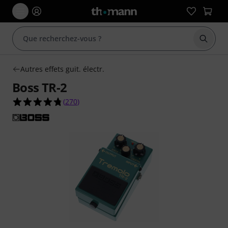
Démarr
Autres effets guit. électr.
Boss TR-2
4.7 étoiles sur 5 d'après 270 évaluations clients
(
270
)