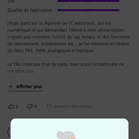
Son
Qualité de fabrication
J'étais parti sur le Pipeline de TC electronic, qui est
numérique et qui demandait 100mA à mon alimentation,
n'ayant pas vraiment l'utilité du tap tempo, ni des fonctions
de connectivité, subdivisions etc... Je l'ai retourné en faveur
du Boss TR2, 100% analogique et basique.
Le TR2 n'est pas true by-pass, mais pour l'instant cela ne
me gène pas.
Mes
Afficher plus
2
0
SIGNALER L'ÉVALUATION
Bang Bang
G
Grm 26.11.2012