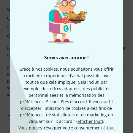
Utilisation
Caractéristiques
Son
Qualité de fabrication
Le tremolo a toujours été un effet qui me faisait rêver il était
donc temps que j'en fasse l'acquisition....
Servis avec amour !
Pour cette pédale comme la majorité des autres de la firme
Grâce à nos cookies, nous souhaitons vous offrir
BOSS, la qualité de fabrication et qualité sonore est bien
la meilleure expérience d'achat possible, avec
plus que correct pour un prix qui reste raisonnable. (on
tout ce que cela implique. Cela inclut, par
verra plus tard pour les fulltone ou MOOG à plus de
exemple, des offres adaptées, des publicités
200€....)
personnalisées et la mémorisation des
préférences. Si vous êtes d'accord, il vous suffit
Les
d'accepter l'utilisation de cookies à des fins de
préférences, de statistiques et de marketing en
Afficher plus
cliquant sur "D'accord!" (
afficher tout
).
Vous pouvez révoquer votre consentement à tout