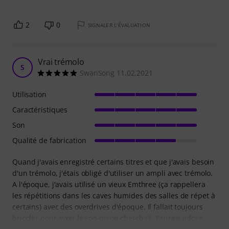
2
0
SIGNALER L'ÉVALUATION
Vrai trémolo
S
SwanSong 11.02.2021
Utilisation
Caractéristiques
Son
Qualité de fabrication
Quand j'avais enregistré certains titres et que j'avais besoin
d'un trémolo, j'étais obligé d'utiliser un ampli avec trémolo.
A l'époque, j'avais utilisé un vieux Emthree (ça rappellera
les répétitions dans les caves humides des salles de répet à
certains) avec des overdrives d'époque. Il fallait toujours
bricoler pour avoir le son qu'on cherchait. J'aurais adoré