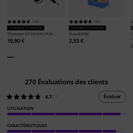
5293
1304
CONVIENT À COUP SÛR
CONVIENT À COUP SÛR
Thomann
NT 0910 AC/PSA
Maxell
M9V
H
1
10,90 €
2,33 €
270
Évaluations des clients
Évaluer
4.7
/ 5
UTILISATION
CARACTÉRISTIQUES