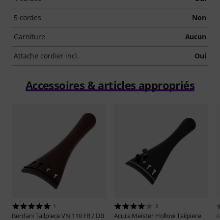
5 cordes
Non
Garniture
Aucun
Attache cordier incl.
Oui
Accessoires & articles appropriés
1
3
Berdani
Tailpiece VN 110 FR / DB
Acura Meister
Hollow Tailpiece
A