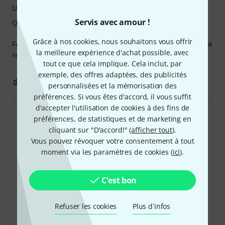
Utilisation
Servis avec amour !
Qualité de fabrication
Grâce à nos cookies, nous souhaitons vous offrir
Fabrication de haute qualité. Impossible de se tromper. Je le
la meilleure expérience d'achat possible, avec
recommande vivement ! 👍
tout ce que cela implique. Cela inclut, par
exemple, des offres adaptées, des publicités
0
0
SIGNALER L'ÉVALUATION
personnalisées et la mémorisation des
préférences. Si vous êtes d'accord, il vous suffit
d'accepter l'utilisation de cookies à des fins de
préférences, de statistiques et de marketing en
Lire toutes les évaluations
cliquant sur "D'accord!" (
afficher tout
).
Vous pouvez révoquer votre consentement à tout
moment via les paramètres de cookies (
ici
).
Le saviez-vous?
C'est bon
Tout
Guides
Refuser les cookies
Plus d´infos