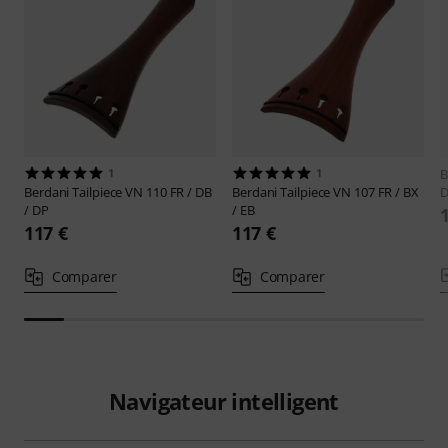
1
1
B
Berdani
Tailpiece VN 110 FR / DB
Berdani
Tailpiece VN 107 FR / BX
D
/ DP
/ EB
117 €
117 €
Comparer
Comparer
Navigateur intelligent