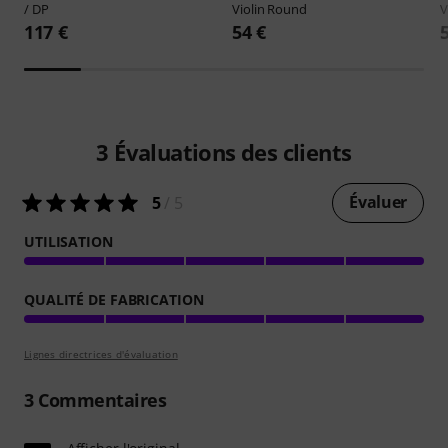
/ DP
Violin Round
V
117 €
54 €
3
Évaluations des clients
Évaluer
5
/ 5
UTILISATION
QUALITÉ DE FABRICATION
Lignes directrices d'évaluation
3
Commentaires