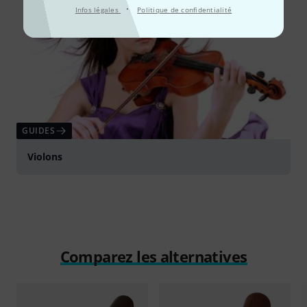
·
Infos légales
Politique de confidentialité
GUIDES
Violons
Comparez les alternatives