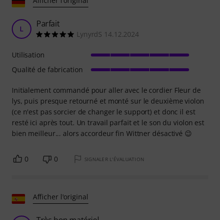
Afficher l'original
Parfait
L
LynyrdS 14.12.2024
Utilisation
Qualité de fabrication
Initialement commandé pour aller avec le cordier Fleur de
lys, puis presque retourné et monté sur le deuxième violon
(ce n'est pas sorcier de changer le support) et donc il est
resté ici après tout. Un travail parfait et le son du violon est
bien meilleur... alors accordeur fin Wittner désactivé 😉
0
0
SIGNALER L'ÉVALUATION
Afficher l'original
Très bon matériel