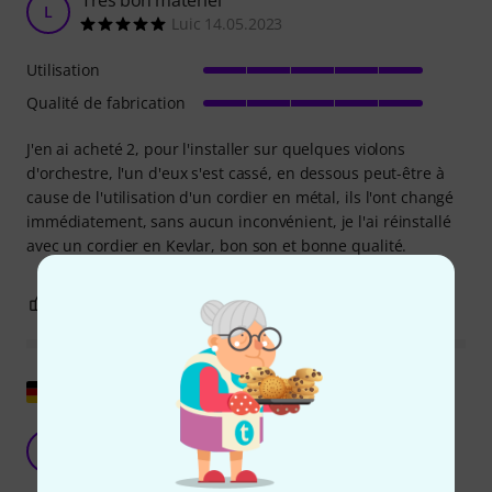
L
Luic 14.05.2023
Utilisation
Qualité de fabrication
J'en ai acheté 2, pour l'installer sur quelques violons
d'orchestre, l'un d'eux s'est cassé, en dessous peut-être à
cause de l'utilisation d'un cordier en métal, ils l'ont changé
immédiatement, sans aucun inconvénient, je l'ai réinstallé
avec un cordier en Kevlar, bon son et bonne qualité.
0
0
SIGNALER L'ÉVALUATION
Afficher l'original
Étonnant
M
Maxim.. 14.06.2025