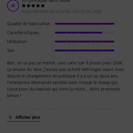
Un presque sans faute
M
mrgoodmood.bandcamp.com 23.04.2020
Qualité de fabrication
Caractéristiques
Utilisation
Son
Bon, on va pas se mentir, une carte son 8 pistes pour 200€
ça envoie du rêve. J'aurais pas acheté Behringer avant mais
depuis le changement de politique il y a un ou deux ans,
l'entreprise allemande semble avoir troqué le cheap qui
casse pour du lowcost qui tient la route... Alors promesse
tenue ?
Du côté finition c'est métal là où il en faut et plastique
Afficher plus