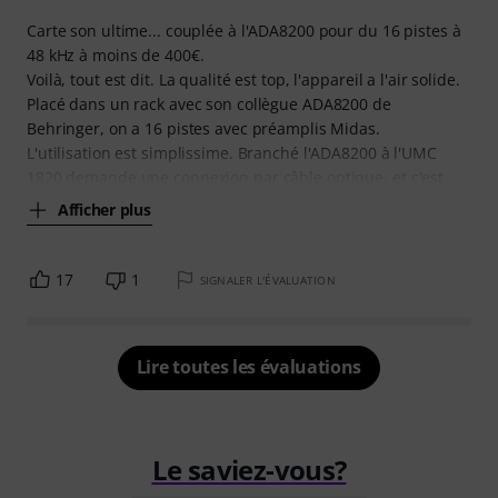
Carte son ultime... couplée à l'ADA8200 pour du 16 pistes à
48 kHz à moins de 400€.
Voilà, tout est dit. La qualité est top, l'appareil a l'air solide.
Placé dans un rack avec son collègue ADA8200 de
Behringer, on a 16 pistes avec préamplis Midas.
L'utilisation est simplissime. Branché l'ADA8200 à l'UMC
1820 demande une connexion par câble optique, et c'est
Afficher plus
17
1
SIGNALER L'ÉVALUATION
Lire toutes les évaluations
Le saviez-vous?