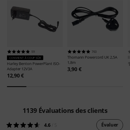
59
763
Thomann
Powercord UK 2,5A
B
CONVIENT À COUP SÛR
1,8m
Harley Benton
PowerPlant ISO-
3,90 €
Adapter 12V3A
12,90 €
1139
Évaluations des clients
Évaluer
4.6
/ 5