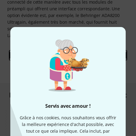
connecté de cette manière avec tous les modules de
préampli qui offrent une interface correspondante. Une
option évidente est, par exemple, le Behringer ADA8200
Ultragain, également très bon marché, qui fournit huit
sorties supplémentaires en plus de huit préamplificateurs.
La synchronisation horaire fonctionne également via ADAT.
Les clients qui ont regardé ce produit
ont acheté ceci
Servis avec amour !
Grâce à nos cookies, nous souhaitons vous offrir
la meilleure expérience d'achat possible, avec
tout ce que cela implique. Cela inclut, par