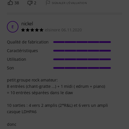
38
2
SIGNALER L'ÉVALUATION
nickel
E
elsinore 06.11.2020
Qualité de fabrication
Caractéristiques
Utilisation
Son
petit groupe rock amateur:
8 entrées (chant-gratte ...) + 1 midi ( edrum + piano)
= 10 entrées séparées dans le daw
10 sorties : 4 vers 2 amplis (2*R&L) et 6 vers un ampli
casque LDHPA6
donc