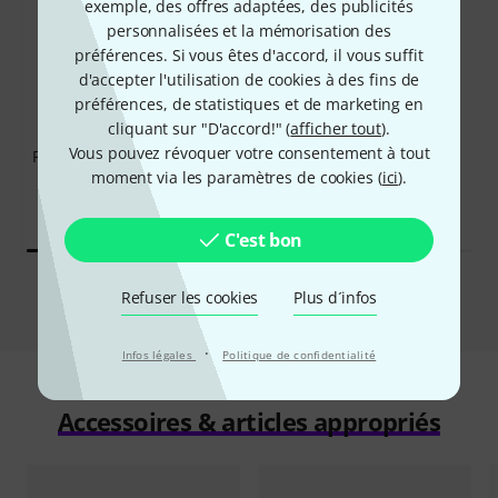
exemple, des offres adaptées, des publicités
personnalisées et la mémorisation des
préférences. Si vous êtes d'accord, il vous suffit
d'accepter l'utilisation de cookies à des fins de
11%
10%
préférences, de statistiques et de marketing en
cliquant sur "D'accord!" (
afficher tout
).
ONT ACHETÉ
ONT ACHETÉ
Vous pouvez révoquer votre consentement à tout
Focusrite Scarlett 18i20 4th
Behringer UMC404HD
moment via les paramètres de cookies (
ici
).
Gen
95 €
539 €
C'est bon
Comparer
Refuser les cookies
Plus d´infos
·
Infos légales
Politique de confidentialité
Accessoires & articles appropriés