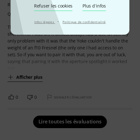
Rendu
Refuser les cookies
Plus d´infos
Qualité de fabrication
·
Infos légales
Politique de confidentialité
This light was very handy on the set of multiple low budget
short films. I was on, it almost always had a use on set. My
only problem with it was that the Yoke couldn't handle the
weight of an f10 Fresnel (the only one I had access to on
set). So if you want to pair it with that, you are out of luck,
saying that pairing it with the aperture spotlight ii worked
out
Afficher plus
0
0
SIGNALER L'ÉVALUATION
Lire toutes les évaluations