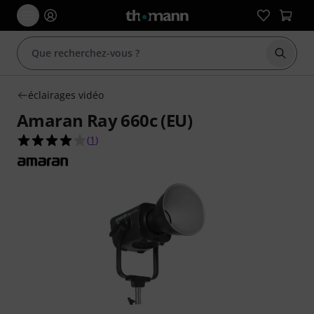
Démarr
éclairages vidéo
Amaran Ray 660c (EU)
4.0 étoiles sur 5 d'après 1 évaluations clients
(
1
)