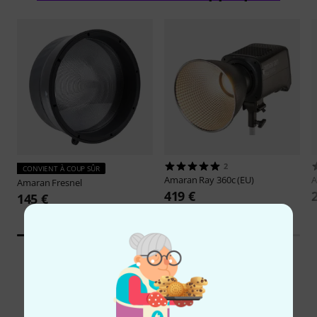
2
CONVIENT À COUP SÛR
Amaran
Ray 360c (EU)
Amaran
Fresnel
419 €
145 €
1
Évaluations des clients