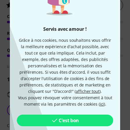
Évaluer
4
/ 5
CARACTÉRISTIQUES
Servis avec amour !
RENDU
Grâce à nos cookies, nous souhaitons vous offrir
la meilleure expérience d'achat possible, avec
QUALITÉ DE FABRICATION
tout ce que cela implique. Cela inclut, par
exemple, des offres adaptées, des publicités
personnalisées et la mémorisation des
Lignes directrices d'évaluation
préférences. Si vous êtes d'accord, il vous suffit
d'accepter l'utilisation de cookies à des fins de
1
Commentaire
préférences, de statistiques et de marketing en
cliquant sur "D'accord!" (
afficher tout
).
Afficher la traduction
Vous pouvez révoquer votre consentement à tout
moment via les paramètres de cookies (
ici
).
Versitile light with great output for the price.
DJ
Dop Jesus 25.07.2026
C'est bon
Caractéristiques