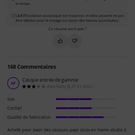
le temps.
L&#39;isolation acoustique est moyenne, et elles peuvent ne pas
être idéales pour le mixage en raison des basses accentuées.
Ce résumé est-il utile ?
Marquer ce résumé comme utile
Marquer ce résumé comme in
168
Commentaires
Casque entrée de gamme
AF
Alex Fatty B 27.01.2022
Son
Confort
Qualité de fabrication
Acheté pour avoir des casques pour zicos en home-studio à