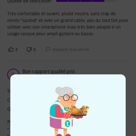
Qualité de fabrication
Très confortable et ouvert, plutot neutre, sans trop de
rendu "spatial" et avec un grand cable, pas du tout fait pour
utiliser avec son smartphone mais très bien adapté à un
usage casque pour ampli guitare ou basse.
3
0
SIGNALER L'ÉVALUATION
Bon rapport qualité prix
E
Eliade 26.09.2025
Son
Confort
Qualité de fabrication
Points positifs :
• Il est léger, agréable à porter longtemps.
• Le bandeau auto-ajustable est confortable, il ne serre pas