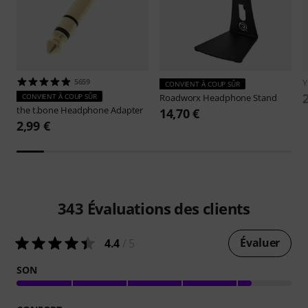
5659
CONVIENT À COUP SÛR
CONVIENT À COUP SÛR
Roadworx
Headphone Stand
the t.bone
Headphone Adapter
14,70 €
2,99 €
343
Évaluations des clients
Évaluer
4.4
/ 5
SON