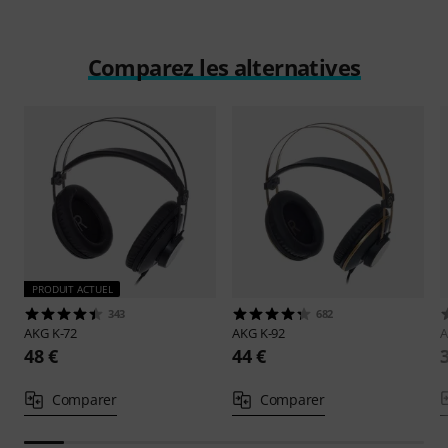
Comparez les alternatives
PRODUIT ACTUEL
343
682
AKG
K-72
AKG
K-92
48 €
44 €
Comparer
Comparer