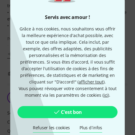
trop.
• Pour le prix, il offre un son honnête avec une bonne basse
Servis avec amour !
et un rendu assez ample.
• Fermé , il limite un peu les fuites sonores (mais peu ;) )
Grâce à nos cookies, nous souhaitons vous offrir
la meilleure expérience d'achat possible, avec
Points négatifs :
tout ce que cela implique. Cela inclut, par
• Le rendu des médiums est un peu
exemple, des offres adaptées, des publicités
Afficher plus
personnalisées et la mémorisation des
préférences. Si vous êtes d'accord, il vous suffit
d'accepter l'utilisation de cookies à des fins de
0
0
SIGNALER L'ÉVALUATION
préférences, de statistiques et de marketing en
cliquant sur "D'accord!" (
afficher tout
).
Vous pouvez révoquer votre consentement à tout
moment via les paramètres de cookies (
ici
).
J
Jyp83150 02.04.2022
C'est bon
Son
Confort
Refuser les cookies
Plus d´infos
Qualité de fabrication