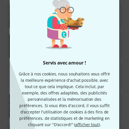
AKAI Professional
Funk O Rama
1
Licence de téléchargement
37
€
AKAI Professional
F9 Essential 808
1
Licence de téléchargement
17,90
€
Servis avec amour !
AKAI Professional
Raw Cutz
8
Grâce à nos cookies, nous souhaitons vous offrir
Licence de téléchargement
la meilleure expérience d'achat possible, avec
37
€
tout ce que cela implique. Cela inclut, par
exemple, des offres adaptées, des publicités
AKAI Professional
DECAP - Drums That Knock
personnalisées et la mémorisation des
préférences. Si vous êtes d'accord, il vous suffit
Licence de téléchargement
d'accepter l'utilisation de cookies à des fins de
37
€
préférences, de statistiques et de marketing en
cliquant sur "D'accord!" (
afficher tout
).
AKAI Professional
LoFi Soul & Future Beats