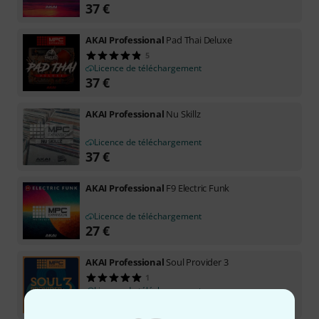
37
€
AKAI Professional
Pad Thai Deluxe
5
Licence de téléchargement
37
€
AKAI Professional
Nu Skillz
Licence de téléchargement
37
€
AKAI Professional
F9 Electric Funk
Licence de téléchargement
27
€
AKAI Professional
Soul Provider 3
1
Licence de téléchargement
37
€