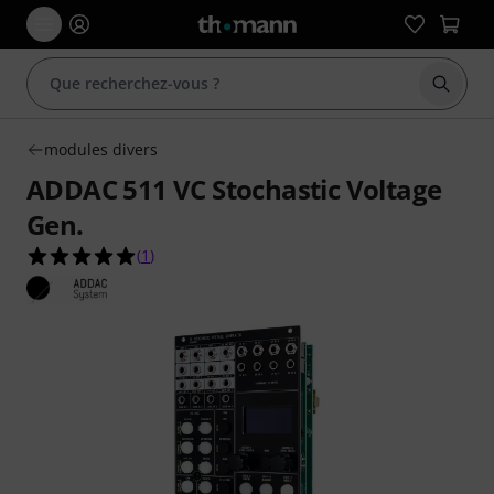
Démarr
modules divers
ADDAC 511 VC Stochastic Voltage
Gen.
5.0 étoiles sur 5 d'après 1 évaluations clients
(
1
)