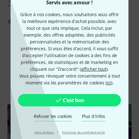
Afficher plus
Servis avec amour !
Grâce à nos cookies, nous souhaitons vous offrir
2
0
la meilleure expérience d'achat possible, avec
SIGNALER L'ÉVALUATION
tout ce que cela implique. Cela inclut, par
exemple, des offres adaptées, des publicités
personnalisées et la mémorisation des
Lire toutes les évaluations
préférences. Si vous êtes d'accord, il vous suffit
d'accepter l'utilisation de cookies à des fins de
préférences, de statistiques et de marketing en
cliquant sur "D'accord!" (
afficher tout
).
Le saviez-vous?
Vous pouvez révoquer votre consentement à tout
moment via les paramètres de cookies (
ici
).
Tout
Guides
C'est bon
Refuser les cookies
Plus d´infos
·
Infos légales
Politique de confidentialité