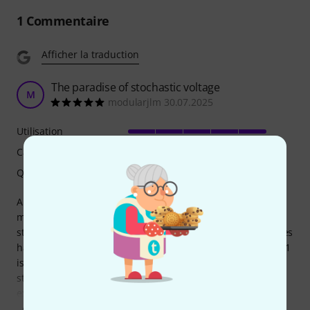
1
Commentaire
Afficher la traduction
The paradise of stochastic voltage
M
modularjlm 30.07.2025
Utilisation
Caractéristiques
Qualité de fabrication
ADDAC System is one of the most experienced
manufacturers of modules related to random processes or
stochastic voltage generation. For a long time, their modules
have been looking at this world of synthesis. The ADDAC511
is a complex module; you will need to spend a lot of time
studying it and comparing it to the manual (which is
excellent, by the way). But with