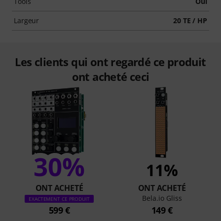
Tools
Oui
Largeur
20 TE / HP
Les clients qui ont regardé ce produit
ont acheté ceci
30%
11%
ONT ACHETÉ
ONT ACHETÉ
Bela.io Gliss
EXACTEMENT CE PRODUIT
599 €
149 €