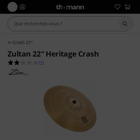
Démarr
Crash 21"
Zultan 22" Heritage Crash
2.0 étoiles sur 5 d'après 1 évaluations clients
(
1
)