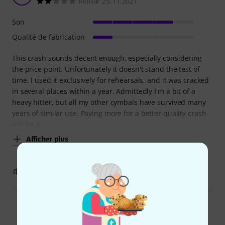
Reidar 25.11.2021
Son
Qualité de fabrication
This crash sounds decent enough, especially considering
the price point. Unfortunately it doesn't stand the test of
time. I used it exclusively for rehearsals, and it was cracked
in several places within a year. Admittedly I'm a bit of a
heavy hitter, but all my other cymbals have survived many
years of similar use. Paying more for a better quality crash
will be a
Afficher plus
2
0
SIGNALER L'ÉVALUATION
Lire toutes les évaluations