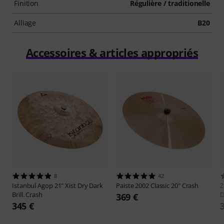
Finition
Régulière / traditionelle
Alliage
B20
Accessoires & articles appropriés
8
42
Istanbul Agop
21" Xist Dry Dark
Paiste
2002 Classic 20" Crash
Z
Brill. Crash
369 €
345 €