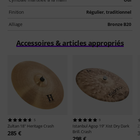
Finition
Régulier, traditionnel
Alliage
Bronze B20
Accessoires & articles appropriés
5
9
Zultan
18" Heritage Crash
Istanbul Agop
19" Xist Dry Dark
Z
Brill. Crash
285 €
298 €