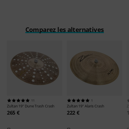
Comparez les alternatives
11
1
Zultan
19" Dune Trash Crash
Zultan
19" Alaris Crash
Z
265 €
222 €