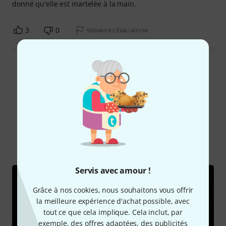
donné qu'elle est martelée à la main.
3
0
SIGNALER L'ÉVALUATION
Lire toutes les évaluations
Le saviez-vous?
Tout
Vidéos
Guides
Servis avec amour !
Grâce à nos cookies, nous souhaitons vous offrir
la meilleure expérience d'achat possible, avec
tout ce que cela implique. Cela inclut, par
exemple, des offres adaptées, des publicités