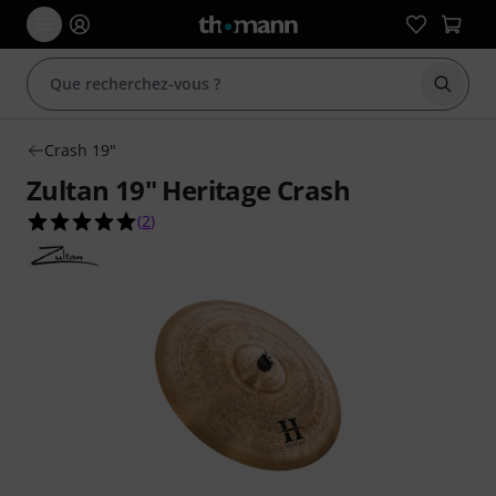
Démarr
Crash 19"
Zultan 19" Heritage Crash
5.0 étoiles sur 5 d'après 2 évaluations clients
(
2
)